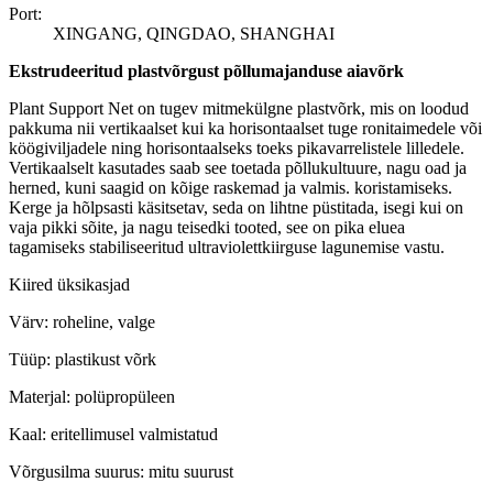
Port:
XINGANG, QINGDAO, SHANGHAI
Ekstrudeeritud plastvõrgust põllumajanduse aiavõrk
Plant Support Net on tugev mitmekülgne plastvõrk, mis on loodud
pakkuma nii vertikaalset kui ka horisontaalset tuge ronitaimedele või
köögiviljadele ning horisontaalseks toeks pikavarrelistele lilledele.
Vertikaalselt kasutades saab see toetada põllukultuure, nagu oad ja
herned, kuni saagid on kõige raskemad ja valmis. koristamiseks.
Kerge ja hõlpsasti käsitsetav, seda on lihtne püstitada, isegi kui on
vaja pikki sõite, ja nagu teisedki tooted, see on pika eluea
tagamiseks stabiliseeritud ultraviolettkiirguse lagunemise vastu.
Kiired üksikasjad
Värv: roheline, valge
Tüüp: plastikust võrk
Materjal: polüpropüleen
Kaal: eritellimusel valmistatud
Võrgusilma suurus: mitu suurust