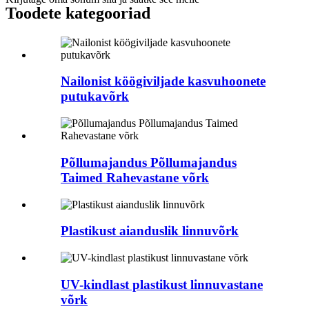
Toodete kategooriad
Nailonist köögiviljade kasvuhoonete
putukavõrk
Põllumajandus Põllumajandus
Taimed Rahevastane võrk
Plastikust aianduslik linnuvõrk
UV-kindlast plastikust linnuvastane
võrk