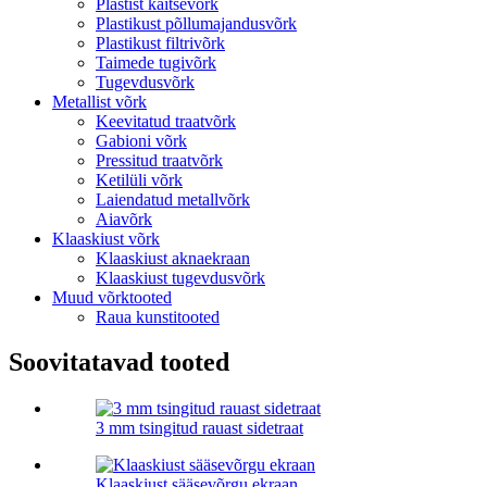
Plastist kaitsevõrk
Plastikust põllumajandusvõrk
Plastikust filtrivõrk
Taimede tugivõrk
Tugevdusvõrk
Metallist võrk
Keevitatud traatvõrk
Gabioni võrk
Pressitud traatvõrk
Ketilüli võrk
Laiendatud metallvõrk
Aiavõrk
Klaaskiust võrk
Klaaskiust aknaekraan
Klaaskiust tugevdusvõrk
Muud võrktooted
Raua kunstitooted
Soovitatavad tooted
3 mm tsingitud rauast sidetraat
Klaaskiust sääsevõrgu ekraan