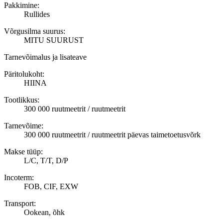
Pakkimine:
Rullides
Võrgusilma suurus:
MITU SUURUST
Tarnevõimalus ja lisateave
Päritolukoht:
HIINA
Tootlikkus:
300 000 ruutmeetrit / ruutmeetrit
Tarnevõime:
300 000 ruutmeetrit / ruutmeetrit päevas taimetoetusvõrk
Makse tüüp:
L/C, T/T, D/P
Incoterm:
FOB, CIF, EXW
Transport:
Ookean, õhk