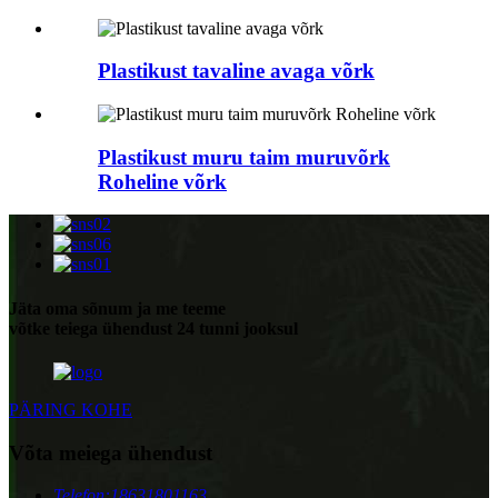
Plastikust tavaline avaga võrk
Plastikust muru taim muruvõrk
Roheline võrk
Jäta oma sõnum ja me teeme
võtke teiega ühendust 24 tunni jooksul
PÄRING KOHE
Võta meiega ühendust
Telefon:
18631801163