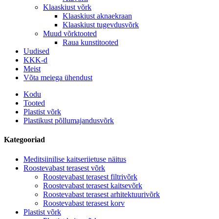
Klaaskiust võrk
Klaaskiust aknaekraan
Klaaskiust tugevdusvõrk
Muud võrktooted
Raua kunstitooted
Uudised
KKK-d
Meist
Võta meiega ühendust
Kodu
Tooted
Plastist võrk
Plastikust põllumajandusvõrk
Kategooriad
Meditsiinilise kaitseriietuse näitus
Roostevabast terasest võrk
Roostevabast terasest filtrivõrk
Roostevabast terasest kaitsevõrk
Roostevabast terasest arhitektuurivõrk
Roostevabast terasest korv
Plastist võrk