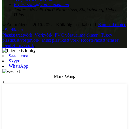
E-post:
sales@unitemaker.com
Aadress:
No.345 YouYi North street, Shijiazhuang, Hebei,
Hiina
© Autoriõigus – 2010-2022 : Kõik õigused kaitstud.
Kuumad tooted
-
Saidikaart
Plastist traatvõrk
,
Võrkvõrk
,
PVC võrgusilma ekraan
,
Tugev
plastikust võrguvõrk
,
Must plastikust võrk
,
Roostevabast terasest
traadist turvavõrk
,
Saada email
Skype
WhatsApp
Mark Wang
x