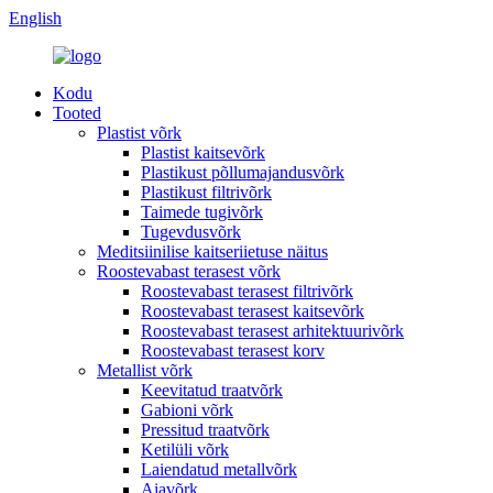
English
Kodu
Tooted
Plastist võrk
Plastist kaitsevõrk
Plastikust põllumajandusvõrk
Plastikust filtrivõrk
Taimede tugivõrk
Tugevdusvõrk
Meditsiinilise kaitseriietuse näitus
Roostevabast terasest võrk
Roostevabast terasest filtrivõrk
Roostevabast terasest kaitsevõrk
Roostevabast terasest arhitektuurivõrk
Roostevabast terasest korv
Metallist võrk
Keevitatud traatvõrk
Gabioni võrk
Pressitud traatvõrk
Ketilüli võrk
Laiendatud metallvõrk
Aiavõrk