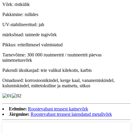
Võrk: ristkülik
Pakkimine: rullides
UV-stabiliseeritud: jah
märksõnad: taimede tugivõrk
Pikkus: eritellimusel valmistatud
Tarnevõime: 300 000 ruutmeetrit / ruutmeetrit päevas
taimetoetusvõrk
Pakendi üksikasjad: teie valikul kilekotis, karbis
Omadused: korrosioonikindel, kerge kaal, vananemiskindel,
kulumiskindel, mittetoksiline ja maitsetu, sitkus
Eelmine:
Roostevabast terasest kaitsevõrk
Järgmine:
Roostevabast terasest laiendatud metallvõrk