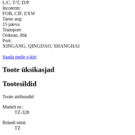
L/C, T/T, D/P
Incoterm:
FOB, CIF, EXW
Tarne aeg:
15 päeva
Transport:
Ookean, õhk
Port:
XINGANG, QINGDAO, SHANGHAI
Saada meile e-kiri
Toote üksikasjad
Tootesildid
Toote atribuudid
Mudeli nr.:
TZ-328
Brändi nimi:
TZ