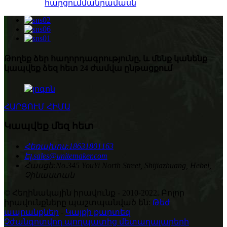
հարցում
մանրամասն
Թողեք ձեր հաղորդագրությունը, և մենք կանենք
կապվեք ձեզ հետ 24 ժամվա ընթացքում
ՀԱՐՑՈՒՄ ՀԻՄԱ
Կապվեք մեզ հետ
Հեռախոս:
18631801163
Էլ.
sales@unitemaker.com
Հասցե:
No.345 YouYi North Street, Shijiazhuang, Hebei,
Չինաստան
© Հեղինակային իրավունք - 2010-2022. Բոլոր
իրավունքները պաշտպանված են:
Թեժ
ապրանքներ
-
Կայքի քարտեզ
Չժանգոտվող պողպատից մետաղալարերի