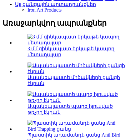
Այլ ցանցային արտադրանքներ
Iron Art Products
Առաջարկվող ապրանքներ
3 մմ ցինկապատ երկաթե կապող
մետաղալար
Ապակեպլաստե մոծակների ցանցի
էկրան
Ապակեպլաստե պարզ հյուսված
թռչող էկրան
Պլաստիկ ադամանդե ցանց Anti Bird