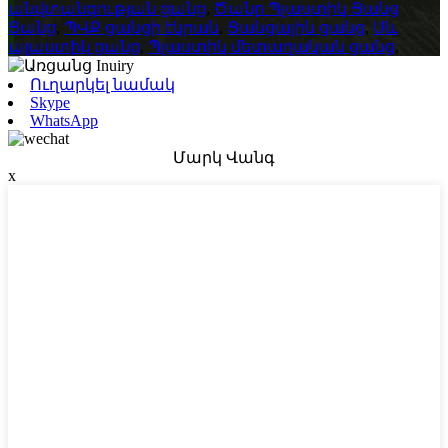
անվտանգության ցանց
,
Ծանր Պլաստիկ Ցանց
Ցանց
,
ՊՎՔ ցանցի էկրան
,
Ցանցային ցանց
,
Սև
պլաստիկ ցանց
,
Պլաստիկ մետաղական ցանց
,
Ուղարկել նամակ
Skype
WhatsApp
Մարկ Վանգ
x