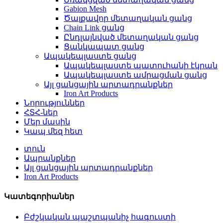
Gabion Mesh
Ծալքավոր մետաղական ցանց
Chain Link ցանց
Ընդլայնված մետաղական ցանց
Ցանկապատ ցանց
Ապակեպլաստե ցանց
Ապակեպլաստե պատուհանի էկրան
Ապակեպլաստե ամրացման ցանց
Այլ ցանցային արտադրանքներ
Iron Art Products
Նորություններ
ՀՏՀ-ներ
Մեր մասին
Կապ մեզ հետ
տուն
Ապրանքներ
Այլ ցանցային արտադրանքներ
Iron Art Products
Կատեգորիաներ
Բժշկական պաշտպանիչ հագուստի