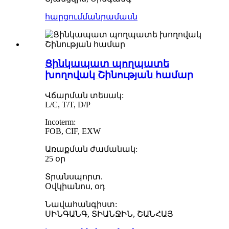
հարցում
մանրամասն
Ցինկապատ պողպատե
խողովակ Շինության համար
Վճարման տեսակ:
L/C, T/T, D/P
Incoterm:
FOB, CIF, EXW
Առաքման ժամանակ:
25 օր
Տրանսպորտ.
Օվկիանոս, օդ
Նավահանգիստ:
ՍԻՆԳԱՆԳ, ՏԻԱՆՋԻՆ, ՇԱՆՀԱՅ