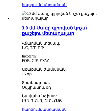
հարցում
մանրամասն
3.0 մմ Սառը գլորված կոշտ
քաշելու մետաղալար
Վճարման տեսակ:
L/C, T/T, D/P
Incoterm:
FOB, CIF, EXW
Առաքման ժամանակ:
15 օր
Տրանսպորտ.
Օվկիանոս, օդ
Նավահանգիստ:
ՍԻՆԳԱՆԳ, ՇԱՆՀԱՅ
հարցում
մանրամասն