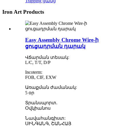
Trapping ցանց
Iron Art Products
Easy Assembly Chrome Wire-ի
ցուցադրման դարակ
Վճարման տեսակ:
L/C, T/T, D/P
Incoterm:
FOB, CIF, EXW
Առաքման ժամանակ:
5 օր
Տրանսպորտ.
Օվկիանոս
Նավահանգիստ:
ՍԻՆԳԱՆԳ, ՇԱՆՀԱՅ