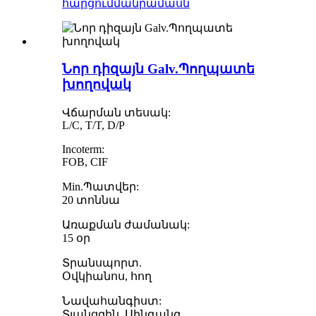
հարցում
մանրամասն
Նոր դիզայն Galv.Պողպատե
խողովակ
Վճարման տեսակ:
L/C, T/T, D/P
Incoterm:
FOB, CIF
Min.Պատվեր:
20 տոննա
Առաքման ժամանակ:
15 օր
Տրանսպորտ.
Օվկիանոս, հող
Նավահանգիստ:
Տյանցզին, ​​Սինգանգ