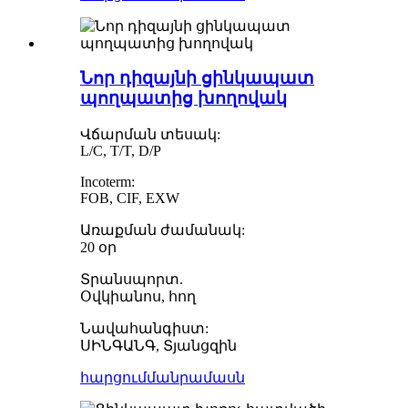
Նոր դիզայնի ցինկապատ
պողպատից խողովակ
Վճարման տեսակ:
L/C, T/T, D/P
Incoterm:
FOB, CIF, EXW
Առաքման ժամանակ:
20 օր
Տրանսպորտ.
Օվկիանոս, հող
Նավահանգիստ:
ՍԻՆԳԱՆԳ, Տյանցզին
հարցում
մանրամասն