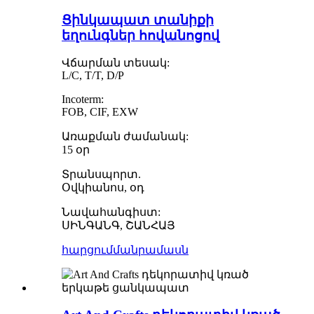
Ցինկապատ տանիքի
եղունգներ հովանոցով
Վճարման տեսակ:
L/C, T/T, D/P
Incoterm:
FOB, CIF, EXW
Առաքման ժամանակ:
15 օր
Տրանսպորտ.
Օվկիանոս, օդ
Նավահանգիստ:
ՍԻՆԳԱՆԳ, ՇԱՆՀԱՅ
հարցում
մանրամասն