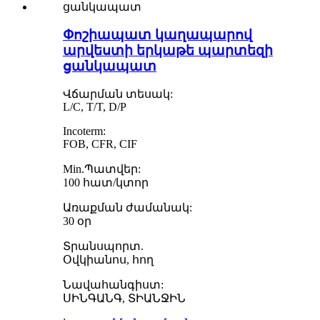
Փոշիապատ կաղապարով
արվեստի երկաթե պարտեզի
ցանկապատ
Վճարման տեսակ:
L/C, T/T, D/P
Incoterm:
FOB, CFR, CIF
Min.Պատվեր:
100 հատ/կտոր
Առաքման ժամանակ:
30 օր
Տրանսպորտ.
Օվկիանոս, հող
Նավահանգիստ:
ՍԻՆԳԱՆԳ, ՏԻԱՆՋԻՆ