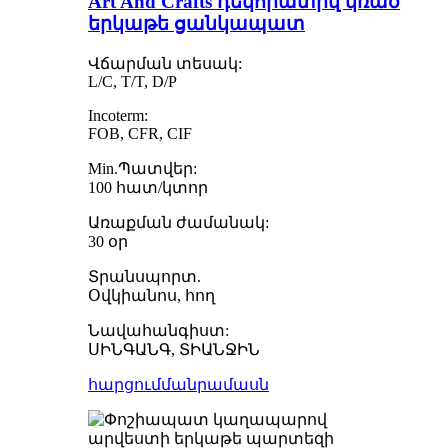
Art And Crafts դեկորատիվ կռած
երկաթե ցանկապատ
Վճարման տեսակ:
L/C, T/T, D/P
Incoterm:
FOB, CFR, CIF
Min.Պատվեր:
100 հատ/կտոր
Առաքման ժամանակ:
30 օր
Տրանսպորտ.
Օվկիանոս, հող
Նավահանգիստ:
ՍԻՆԳԱՆԳ, ՏԻԱՆՋԻՆ
հարցում
մանրամասն