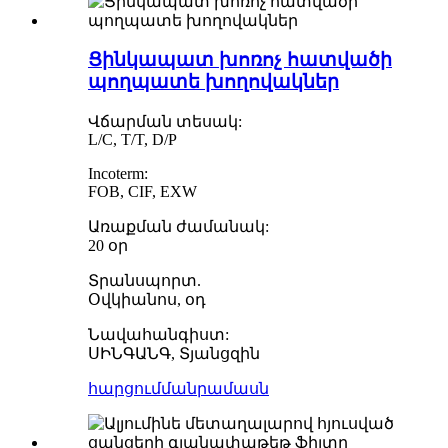
Ցինկապատ խոռոչ հատվածի
պողպատե խողովակներ
Վճարման տեսակ:
L/C, T/T, D/P
Incoterm:
FOB, CIF, EXW
Առաքման ժամանակ:
20 օր
Տրանսպորտ.
Օվկիանոս, օդ
Նավահանգիստ:
ՍԻՆԳԱՆԳ, Տյանցզին
հարցում
մանրամասն