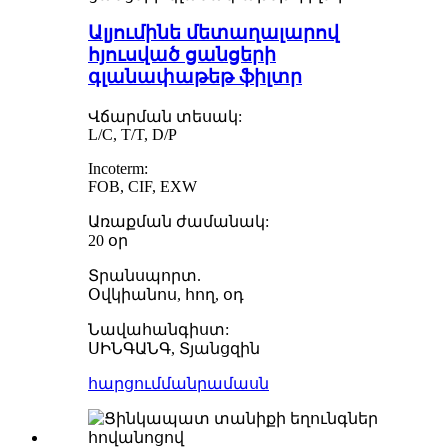
Ալյումինե մետաղալարով
հյուսված ցանցերի
գլանափաթեթ ֆիլտր
Վճարման տեսակ:
L/C, T/T, D/P
Incoterm:
FOB, CIF, EXW
Առաքման ժամանակ:
20 օր
Տրանսպորտ.
Օվկիանոս, հող, օդ
Նավահանգիստ:
ՍԻՆԳԱՆԳ, Տյանցզին
հարցում
մանրամասն