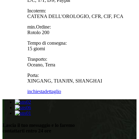
L/C, T/T, D/P, Paypal
Incoterm:
CATENA DELL'OROLOGIO, CFR, CIF, FCA
min.Ordine:
Rotolo 200
Tempo di consegna:
15 giorni
Trasporto:
Oceano, Terra
Porta:
XINGANG, TIANJIN, SHANGHAI
inchiesta
dettaglio
Lascia il tuo messaggio e lo faremo
contattarti entro 24 ore