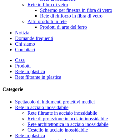
Rete in fibra di vetro
Schermo per finestra in fibra di vetro
Rete di rinforzo in fibra di vetro
Altri prodotti in rete
Prodotti di arte del ferro
Notizia
Domande frequenti
Chi siamo
Contattaci
Casa
Prodotti
Rete in plastica
Rete filtrante in plastica
Categorie
Spettacolo di indumenti protettivi medici
Rete in acciaio inossidabile
Rete filtrante in acciaio inossidabile
Rete di protezione in acciaio inossidabile
Rete architettonica in acciaio inossidabile
Cestello in acciaio inossidabile
Rete in plastica