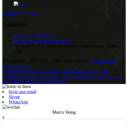
RICHIESTA ORA
Contattaci
Telefono:
18631801163
E-mail:
sales@unitemaker.com
Un abito:
No.345 YouYi North street, Shijiazhuang, Hebei,
Cina
© Copyright - 2010-2022 : Tutti i diritti riservati.
Prodotti caldi
-
Mappa del sito
Rete in rete di plastica resistente
,
Rete di plastica nera
,
Rete
metallica in plastica
,
Rete a rete
,
Rete di sicurezza in filo di acciaio
inossidabile
,
Schermo a rete in PVC
,
Invia una email
Skype
WhatsApp
Marco Wang
x