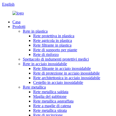
English
Casa
Prodotti
Rete in plastica
Rete protettiva in plastica
Rete agricola in plastica
Rete filtrante in plastica
Rete di supporto per piante
Rete di rinforzo
Spettacolo di indumenti protettivi medici
Rete in acciaio inossidabile
Rete filtrante in acciaio inossidabile
Rete di protezione in acciaio inossidabile
Rete architettonica in acciaio inossidabile
Cestello in acciaio inossidabile
Rete metallica
Rete metallica saldata
Maglia del gabbione
Rete metallica aggraffata
Rete a maglie di catena
Rete metallica stirata
Rete di recinzione