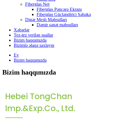
Fiberglas Net
Fiberglas Pəncərə Ekranı
Fiberglas Gücləndirici Şəbəkə
Digər Mesh Məhsulları
Dəmir sənət məhsulları
Xəbərlər
Tez-tez verilən suallar
Bizim haqqımızda
Bizimlə əlaqə saxlayın
Ev
Bizim haqqımızda
Bizim haqqımızda
Hebei TongChan
Imp.&Exp.Co., Ltd.