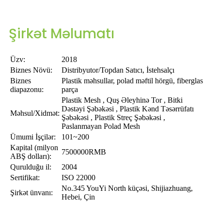
Şirkət Məlumatı
Üzv:
2018
Biznes Növü:
Distribyutor/Topdan Satıcı, İstehsalçı
Biznes
Plastik məhsullar, polad məftil hörgü, fiberglas
diapazonu:
parça
Plastik Mesh , Quş Əleyhinə Tor , Bitki
Dəstəyi Şəbəkəsi , Plastik Kənd Təsərrüfatı
Məhsul/Xidmət:
Şəbəkəsi , Plastik Streç Şəbəkəsi ,
Paslanmayan Polad Mesh
Ümumi İşçilər:
101~200
Kapital (milyon
7500000RMB
ABŞ dolları):
Qurulduğu il:
2004
Sertifikat:
ISO 22000
No.345 YouYi North küçəsi, Shijiazhuang,
Şirkət ünvanı:
Hebei, Çin