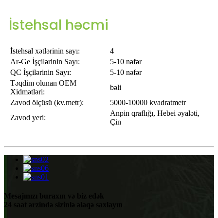
İstehsal həcmi
İstehsal xətlərinin sayı:
4
Ar-Ge İşçilərinin Sayı:
5-10 nəfər
QC İşçilərinin Sayı:
5-10 nəfər
Təqdim olunan OEM
bəli
Xidmətləri:
Zavod ölçüsü (kv.metr):
5000-10000 kvadratmetr
Anpin qraflığı, Hebei əyaləti,
Zavod yeri:
Çin
Mesajınızı buraxın və biz edək
24 saat ərzində sizinlə əlaqə saxlayın