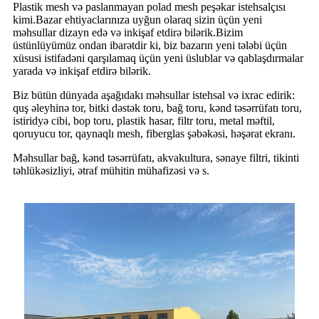
Plastik mesh və paslanmayan polad mesh peşəkar istehsalçısı
kimi.Bazar ehtiyaclarınıza uyğun olaraq sizin üçün yeni
məhsullar dizayn edə və inkişaf etdirə bilərik.Bizim
üstünlüyümüz ondan ibarətdir ki, biz bazarın yeni tələbi üçün
xüsusi istifadəni qarşılamaq üçün yeni üslublar və qablaşdırmalar
yarada və inkişaf etdirə bilərik.
Biz bütün dünyada aşağıdakı məhsullar istehsal və ixrac edirik:
quş əleyhinə tor, bitki dəstək toru, bağ toru, kənd təsərrüfatı toru,
istiridyə cibi, bop toru, plastik hasar, filtr toru, metal məftil,
qoruyucu tor, qaynaqlı mesh, fiberglas şəbəkəsi, həşərat ekranı.
Məhsullar bağ, kənd təsərrüfatı, akvakultura, sənaye filtri, tikinti
təhlükəsizliyi, ətraf mühitin mühafizəsi və s.