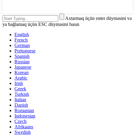
Axtarmaq üçün enter düyməsini və
ya bağlamaq üçün ESC düyməsini basın
English
French
German
Portuguese
Spanish
Russian
Japanese
Korean
Arabic
Irish
Greek
Turkish
Italian
Danish
Romanian
Indonesian
Czech
Afrikaans
Swedish