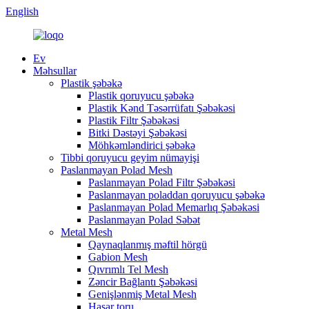
English
Ev
Məhsullar
Plastik şəbəkə
Plastik qoruyucu şəbəkə
Plastik Kənd Təsərrüfatı Şəbəkəsi
Plastik Filtr Şəbəkəsi
Bitki Dəstəyi Şəbəkəsi
Möhkəmləndirici şəbəkə
Tibbi qoruyucu geyim nümayişi
Paslanmayan Polad Mesh
Paslanmayan Polad Filtr Şəbəkəsi
Paslanmayan poladdan qoruyucu şəbəkə
Paslanmayan Polad Memarlıq Şəbəkəsi
Paslanmayan Polad Səbət
Metal Mesh
Qaynaqlanmış məftil hörgü
Gabion Mesh
Qıvrımlı Tel Mesh
Zəncir Bağlantı Şəbəkəsi
Genişlənmiş Metal Mesh
Hasar toru