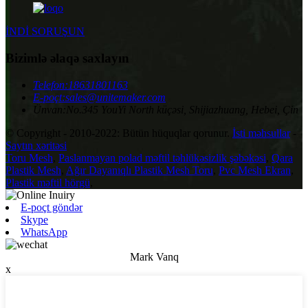
İNDİ SORUŞUN
Bizimlə əlaqə saxlayın
Telefon:
18631801163
E-poçt:
sales@unitemaker.com
Ünvan:
No.345 YouYi North küçəsi, Shijiazhuang, Hebei, Çin
© Copyright - 2010-2022: Bütün hüquqlar qorunur.
İsti məhsullar
-
Saytın xəritəsi
Toru Mesh
,
Paslanmayan polad məftil təhlükəsizlik şəbəkəsi
,
Qara
Plastik Mesh
,
Ağır Dayanıqlı Plastik Mesh Toru
,
Pvc Mesh Ekran
,
Plastik məftil hörgü
,
E-poçt göndər
Skype
WhatsApp
Mark Vanq
x