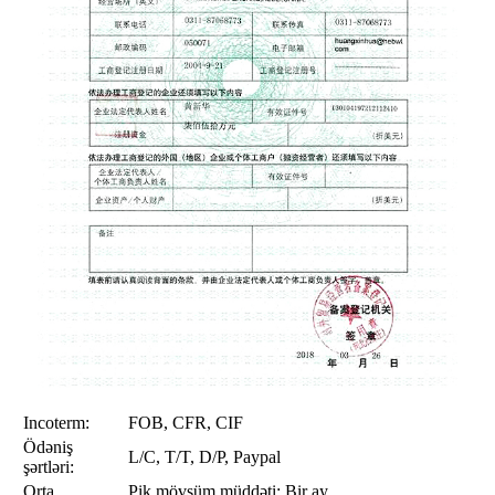
Incoterm:
FOB, CFR, CIF
Ödəniş
L/C, T/T, D/P, Paypal
şərtləri:
Orta
Pik mövsüm müddəti: Bir ay