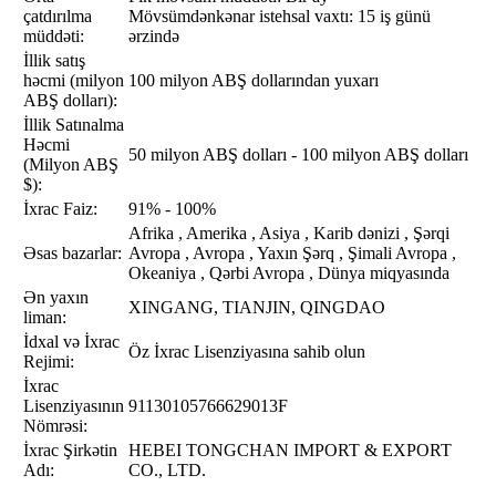
çatdırılma
Mövsümdənkənar istehsal vaxtı: 15 iş günü
müddəti:
ərzində
İllik satış
həcmi (milyon
100 milyon ABŞ dollarından yuxarı
ABŞ dolları):
İllik Satınalma
Həcmi
50 milyon ABŞ dolları - 100 milyon ABŞ dolları
(Milyon ABŞ
$):
İxrac Faiz:
91% - 100%
Afrika , Amerika , Asiya , Karib dənizi , Şərqi
Əsas bazarlar:
Avropa , Avropa , Yaxın Şərq , Şimali Avropa ,
Okeaniya , Qərbi Avropa , Dünya miqyasında
Ən yaxın
XINGANG, TIANJIN, QINGDAO
liman:
İdxal və İxrac
Öz İxrac Lisenziyasına sahib olun
Rejimi:
İxrac
Lisenziyasının
91130105766629013F
Nömrəsi:
İxrac Şirkətin
HEBEI TONGCHAN IMPORT & EXPORT
Adı:
CO., LTD.