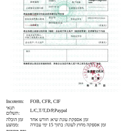
Incoterm:
FOB, CFR, CIF
תנאי
L/C,T/T,D/P,Paypal
תשלום:
זמן אספקת עונת שיא: חודש אחד
זמן הובלה
זמן אספקה ​​מחוץ לעונה: בתוך 15 ימי עבודה
ממוצע: