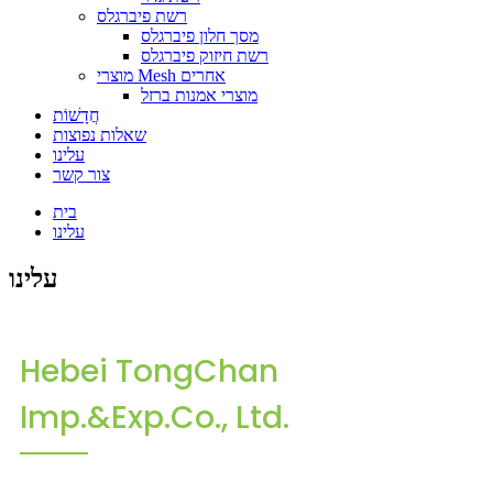
רשת פיברגלס
מסך חלון פיברגלס
רשת חיזוק פיברגלס
מוצרי Mesh אחרים
מוצרי אמנות ברזל
חֲדָשׁוֹת
שאלות נפוצות
עלינו
צור קשר
בית
עלינו
עלינו
Hebei TongChan
Imp.&Exp.Co., Ltd.