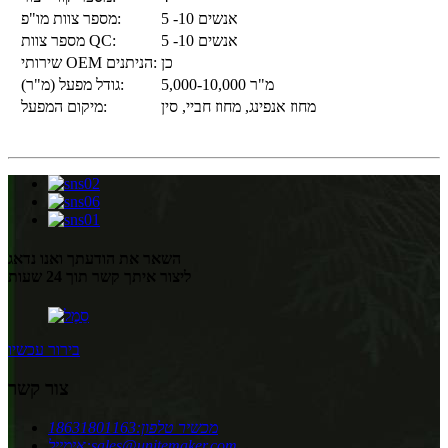
5 -10 אנשים
מספר צוות מו"פ:
5 -10 אנשים
מספר צוות QC:
כן
שירותי OEM הניתנים:
5,000-10,000 מ"ר
גודל מפעל (מ"ר):
מחוז אנפינג, מחוז חביי, סין
מיקום המפעל:
השאר את הודעתך ואנו נדאג
ליצור איתך קשר תוך 24 שעות
בירור עכשיו
צור קשר
מכשיר טלפון:
18631801163
sales@unitemaker.com
אימייל: