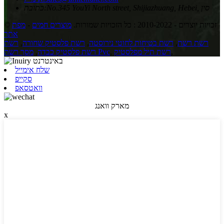
No.345 YouYi North street, Shijiazhuang, Hebei, סין
כתובת:
© זכויות יוצרים - 2010-2022 : כל הזכויות שמורות.
מוצרים חמים
-
מפת
אתר
רשת רשת
,
רשת בטיחות לחוטי נירוסטה
,
רשת פלסטיק שחורה
,
רשת
,
רשת תיל מפלסטיק
,
מסך רשת Pvc
רשת פלסטיק כבדה
,
שלח אימייל
סקייפ
וואטסאפ
מארק וואנג
x