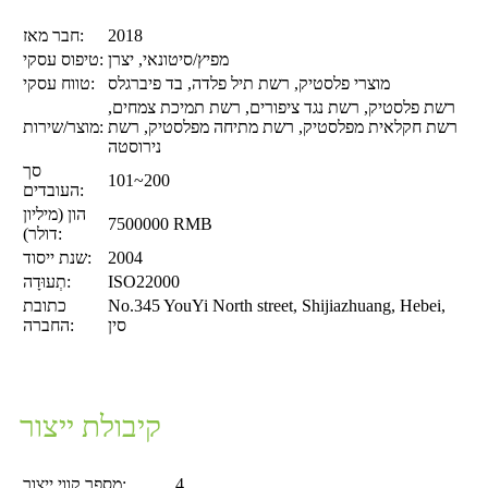
2018
חבר מאז:
מפיץ/סיטונאי, יצרן
טיפוס עסקי:
מוצרי פלסטיק, רשת תיל פלדה, בד פיברגלס
טווח עסקי:
רשת פלסטיק, רשת נגד ציפורים, רשת תמיכת צמחים,
רשת חקלאית מפלסטיק, רשת מתיחה מפלסטיק, רשת
מוצר/שירות:
נירוסטה
סך
101~200
העובדים:
הון (מיליון
7500000 RMB
דולר):
2004
שנת ייסוד:
ISO22000
תְעוּדָה:
No.345 YouYi North street, Shijiazhuang, Hebei,
כתובת
סין
החברה:
קיבולת ייצור
4
מספר קווי ייצור: