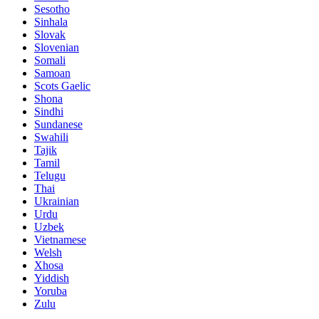
Sesotho
Sinhala
Slovak
Slovenian
Somali
Samoan
Scots Gaelic
Shona
Sindhi
Sundanese
Swahili
Tajik
Tamil
Telugu
Thai
Ukrainian
Urdu
Uzbek
Vietnamese
Welsh
Xhosa
Yiddish
Yoruba
Zulu