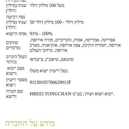
נפח מכירות
מעל 100 מיליון דולר
שנתי (מיליון
דולר):
נפח רכישה
50 מיליון דולר - 100 מיליון דולר
שנתי (מיליון
דולר):
91% - 100%
אחוז הייצוא:
אפריקה, אמריקה, אסיה, הקריביים, מזרח אירופה,
שווקים
אירופה, המזרח התיכון, צפון אירופה, אוקיאניה, מערב
מרכזיים:
אירופה, ברחבי העולם
הנמל הקרוב
שינגאנג, טיאנג'ין, צ'ינגדאו
ביותר:
מצב ייבוא ​​
בעל רישיון ייצוא משלו
וייצוא:
מספר רישיון
91130105766629013F
ייצוא:
שם חברה
HBEEI TONGCHAN ייבוא ​​ויצוא ושות', בע"מ.
לייצא:
מידע על החברה