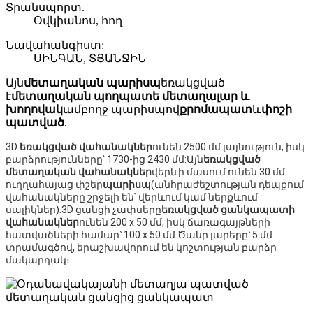
Տրանսպորտ.
Օվկիանոս, հող
Նավահանգիստ:
ՍԻՆԳԱՆ, ՏՅԱՆՋԻՆ
Այն
մետաղական պարիսպ
եռակցված
է
մետաղական պողպատե մետաղալար և
խողովակ
ամբողջ պարիսպով
քրոմապատ
և
փոշի
պատված
.
3D
եռակցված վահանակներ
ունեն 2500 մմ լայնություն, իսկ
բարձրությունները՝ 1730-ից 2430 մմ:Այն
եռակցված
մետաղական վահանակներ
վերևի մասում ունեն 30 մմ
ուղղահայաց փշեր
պարիսպ
(անհրաժեշտության դեպքում
վահանակները շրջելի են՝ վերևում կամ ներքևում
սալիկներ):3D ցանցի չափսերը
եռակցված ցանկապատի
վահանակներ
ունեն 200 x 50 մմ, իսկ ճառագայթների
հատվածների համար՝ 100 x 50 մմ:Ծանր լարերը՝ 5 մմ
տրամագծով, երաշխավորում են կոշտության բարձր
մակարդակ։