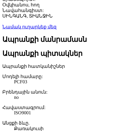
Օվկիանոս, հող
Նավահանգիստ:
ՍԻՆԳԱՆԳ, ՏԻԱՆՋԻՆ
Նամակ ուղարկեք մեզ
Ապրանքի մանրամասն
Ապրանքի պիտակներ
Ապրանքի հատկանիշներ
Մոդելի համարը:
PCF03
Բրենդային անուն:
no
Հավաստագրում:
ISO9001
Անցքի ձևը.
Քառակուսի