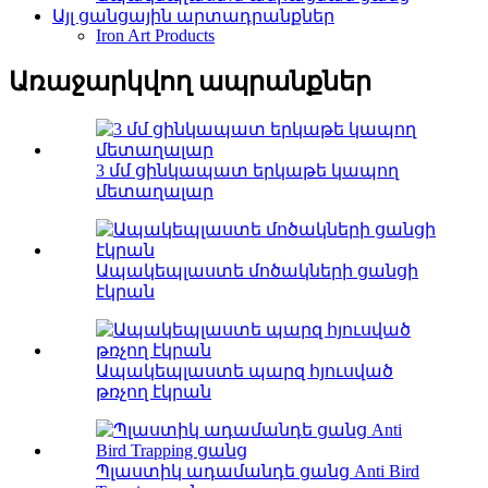
Այլ ցանցային արտադրանքներ
Iron Art Products
Առաջարկվող ապրանքներ
3 մմ ցինկապատ երկաթե կապող
մետաղալար
Ապակեպլաստե մոծակների ցանցի
էկրան
Ապակեպլաստե պարզ հյուսված
թռչող էկրան
Պլաստիկ ադամանդե ցանց Anti Bird