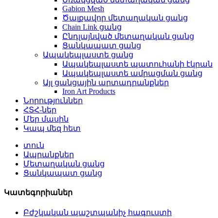
Gabion Mesh
Ծալքավոր մետաղական ցանց
Chain Link ցանց
Ընդլայնված մետաղական ցանց
Ցանկապատ ցանց
Ապակեպլաստե ցանց
Ապակեպլաստե պատուհանի էկրան
Ապակեպլաստե ամրացման ցանց
Այլ ցանցային արտադրանքներ
Iron Art Products
Նորություններ
ՀՏՀ-ներ
Մեր մասին
Կապ մեզ հետ
տուն
Ապրանքներ
Մետաղական ցանց
Ցանկապատ ցանց
Կատեգորիաներ
Բժշկական պաշտպանիչ հագուստի