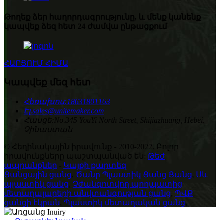
Թողեք ձեր հաղորդագրությունը, և մենք կանենք
կապվեք ձեզ հետ 24 ժամվա ընթացքում
ՀԱՐՑՈՒՄ ՀԻՄԱ
Կապվեք մեզ հետ
Հեռախոս:
18631801163
Էլ.
sales@unitemaker.com
Հասցե:
No.345 YouYi North Street, Shijiazhuang, Hebei,
Չինաստան
© Հեղինակային իրավունք - 2010-2022. Բոլոր
իրավունքները պաշտպանված են:
Թեժ
ապրանքներ
-
Կայքի քարտեզ
Ցանցային ցանց
,
Ծանր Պլաստիկ Ցանց Ցանց
,
Սև
պլաստիկ ցանց
,
Չժանգոտվող պողպատից
մետաղալարերի անվտանգության ցանց
,
ՊՎՔ
ցանցի էկրան
,
Պլաստիկ մետաղական ցանց
,