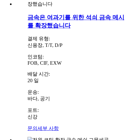
금속은 여과기를 위한 석쇠 금속 메시
를 확장했습니다
결제 유형:
신용장, T/T, D/P
인코텀:
FOB, CIF, EXW
배달 시간:
20 일
운송:
바다, 공기
포트:
신강
문의
세부 사항