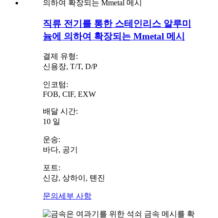
직류 전기를 통한 스테인리스 알루미
늄에 의하여 확장되는 Mmetal 메시
결제 유형:
신용장, T/T, D/P
인코텀:
FOB, CIF, EXW
배달 시간:
10 일
운송:
바다, 공기
포트:
신강, 상하이, 톈진
문의
세부 사항