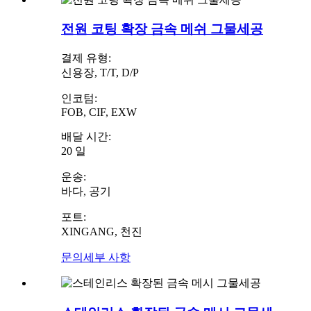
전원 코팅 확장 금속 메쉬 그물세공
결제 유형:
신용장, T/T, D/P
인코텀:
FOB, CIF, EXW
배달 시간:
20 일
운송:
바다, 공기
포트:
XINGANG, 천진
문의
세부 사항