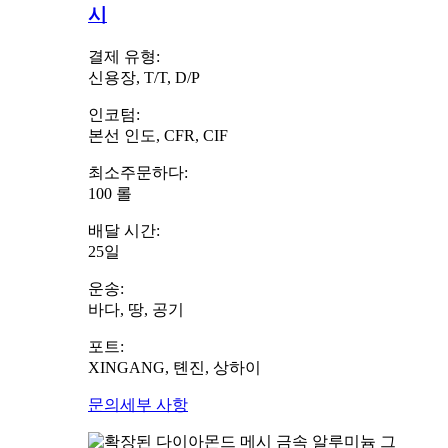
시
결제 유형:
신용장, T/T, D/P
인코텀:
본선 인도, CFR, CIF
최소주문하다:
100 롤
배달 시간:
25일
운송:
바다, 땅, 공기
포트:
XINGANG, 톈진, 상하이
문의
세부 사항