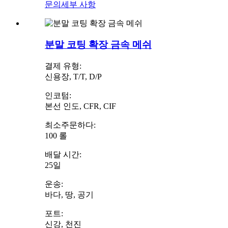
문의
세부 사항
분말 코팅 확장 금속 메쉬
결제 유형:
신용장, T/T, D/P
인코텀:
본선 인도, CFR, CIF
최소주문하다:
100 롤
배달 시간:
25일
운송:
바다, 땅, 공기
포트:
신강, 천진