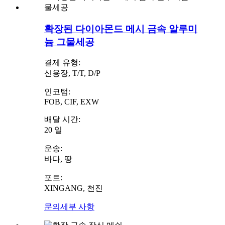
확장된 다이아몬드 메시 금속 알루미
늄 그물세공
결제 유형:
신용장, T/T, D/P
인코텀:
FOB, CIF, EXW
배달 시간:
20 일
운송:
바다, 땅
포트:
XINGANG, 천진
문의
세부 사항