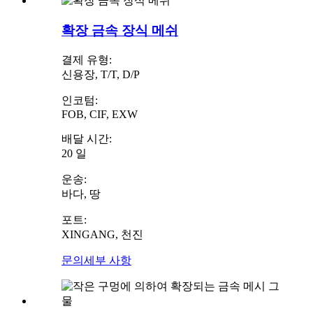
확장 금속 장식 메쉬
결제 유형:
신용장, T/T, D/P
인코텀:
FOB, CIF, EXW
배달 시간:
20 일
운송:
바다, 땅
포트:
XINGANG, 천진
문의
세부 사항