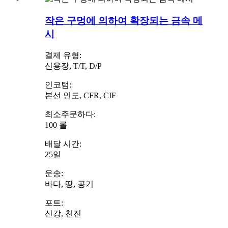
작은 구멍에 의하여 확장되는 금속 메
시
결제 유형:
신용장, T/T, D/P
인코텀:
본선 인도, CFR, CIF
최소주문하다:
100 롤
배달 시간:
25일
운송:
바다, 땅, 공기
포트:
신강, 천진