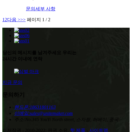
문의
세부 사항
1
2
다음 >
>>
페이지 1 / 2
당신의 메시지를 남겨주세요 우리는
24시간 이내에 연락
지금 문의
문의하기
핸드폰:
18631801163
이메일:
sales@unitemaker.com
주소:
No.345 YouYi North street, 스자좡, 허베이, 중국
© 저작권 - 2010-2022: 판권 소유.
핫 제품
-
사이트맵