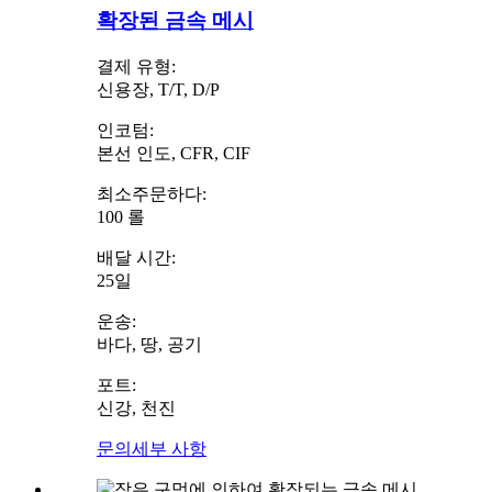
확장된 금속 메시
결제 유형:
신용장, T/T, D/P
인코텀:
본선 인도, CFR, CIF
최소주문하다:
100 롤
배달 시간:
25일
운송:
바다, 땅, 공기
포트:
신강, 천진
문의
세부 사항