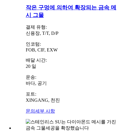
작은 구멍에 의하여 확장되는 금속 메
시 그물
결제 유형:
신용장, T/T, D/P
인코텀:
FOB, CIF, EXW
배달 시간:
20 일
운송:
바다, 공기
포트:
XINGANG, 천진
문의
세부 사항