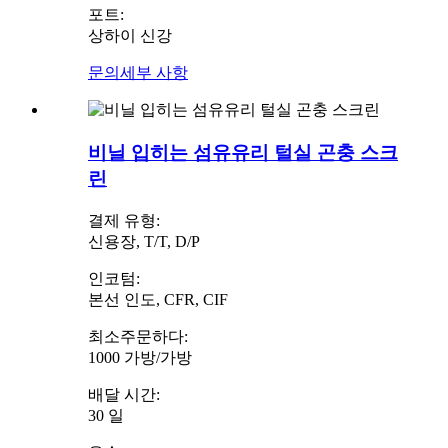
포트:
상하이 신강
문의
세부 사항
비닐 입히는 섬유유리 털실 곤충 스크
린
결제 유형:
신용장, T/T, D/P
인코텀:
본선 인도, CFR, CIF
최소주문하다:
1000 가방/가방
배달 시간:
30 일