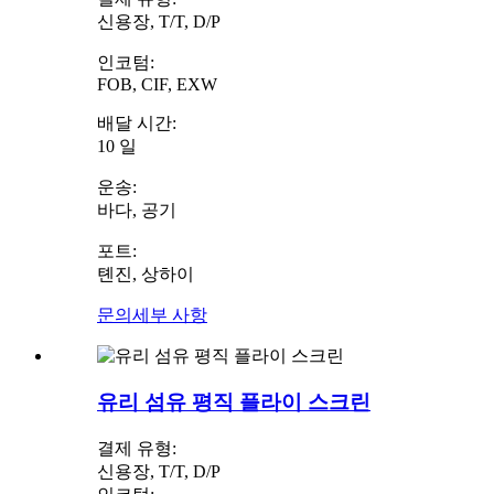
신용장, T/T, D/P
인코텀:
FOB, CIF, EXW
배달 시간:
10 일
운송:
바다, 공기
포트:
톈진, 상하이
문의
세부 사항
유리 섬유 평직 플라이 스크린
결제 유형:
신용장, T/T, D/P