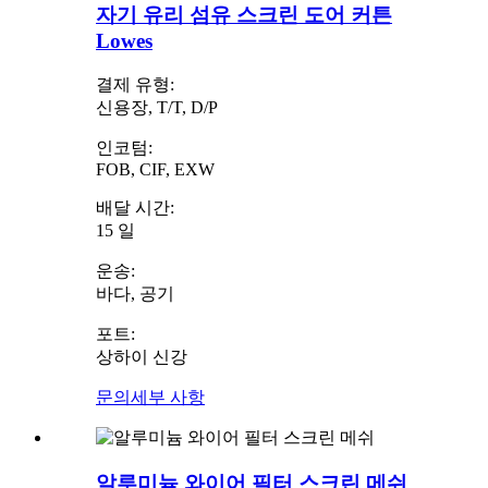
자기 유리 섬유 스크린 도어 커튼
Lowes
결제 유형:
신용장, T/T, D/P
인코텀:
FOB, CIF, EXW
배달 시간:
15 일
운송:
바다, 공기
포트:
상하이 신강
문의
세부 사항
알루미늄 와이어 필터 스크린 메쉬