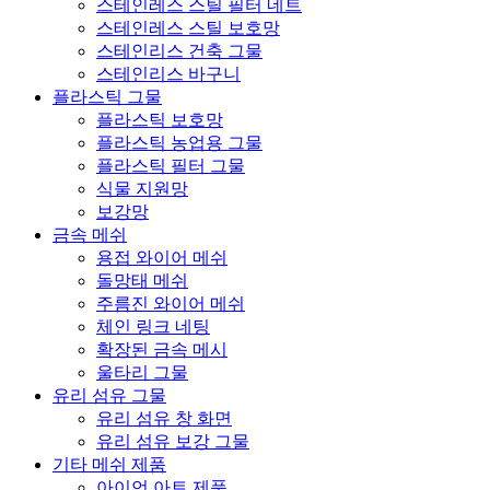
스테인레스 스틸 필터 네트
스테인레스 스틸 보호망
스테인리스 건축 그물
스테인리스 바구니
플라스틱 그물
플라스틱 보호망
플라스틱 농업용 그물
플라스틱 필터 그물
식물 지원망
보강망
금속 메쉬
용접 와이어 메쉬
돌망태 메쉬
주름진 와이어 메쉬
체인 링크 네팅
확장된 금속 메시
울타리 그물
유리 섬유 그물
유리 섬유 창 화면
유리 섬유 보강 그물
기타 메쉬 제품
아이언 아트 제품