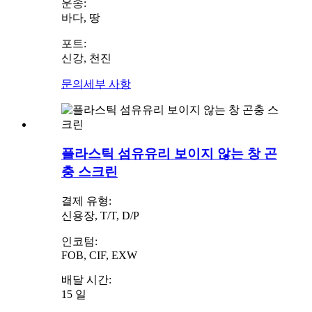
운송:
바다, 땅
포트:
신강, 천진
문의
세부 사항
플라스틱 섬유유리 보이지 않는 창 곤
충 스크린
결제 유형:
신용장, T/T, D/P
인코텀:
FOB, CIF, EXW
배달 시간:
15 일