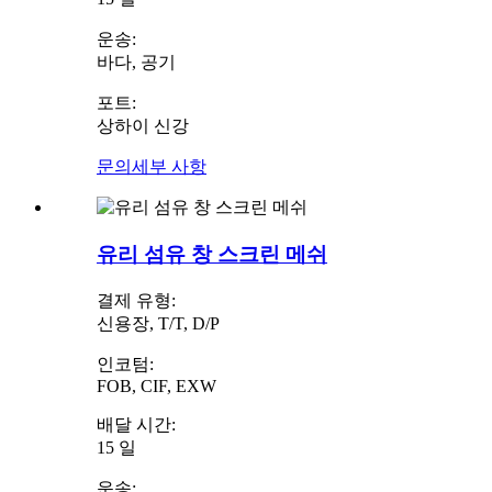
운송:
바다, 공기
포트:
상하이 신강
문의
세부 사항
유리 섬유 창 스크린 메쉬
결제 유형:
신용장, T/T, D/P
인코텀:
FOB, CIF, EXW
배달 시간:
15 일
운송: