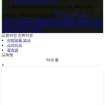
이메일:
sales@unitemaker.com
주소:
No.345 YouYi North street, 스자좡, 허베이, 중국
© 저작권 - 2010-2022: 판권 소유.
핫 제품
-
사이트맵
네팅 메쉬
,
헤비 듀티 플라스틱 메쉬 그물세공
,
합성 수지 망사
형 화면
,
검은색 플라스틱 메쉬
,
플라스틱 와이어 메쉬
,
스테인
레스 스틸 와이어 안전망
,
이메일을 보내
스카이프
왓츠앱
마크 왕
x