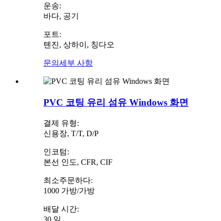
운송:
바다, 공기
포트:
톈진, 상하이, 칭다오
문의
세부 사항
PVC 코팅 유리 섬유 Windows 화면
결제 유형:
신용장, T/T, D/P
인코텀:
본선 인도, CFR, CIF
최소주문하다:
1000 가방/가방
배달 시간:
30 일