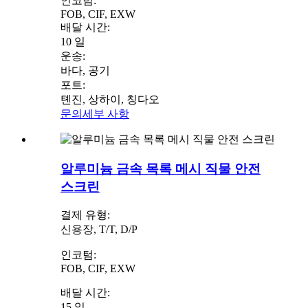
인코텀:
FOB, CIF, EXW
배달 시간:
10 일
운송:
바다, 공기
포트:
톈진, 상하이, 칭다오
문의
세부 사항
알루미늄 금속 목록 메시 직물 안전
스크린
결제 유형:
신용장, T/T, D/P
인코텀:
FOB, CIF, EXW
배달 시간:
15 일