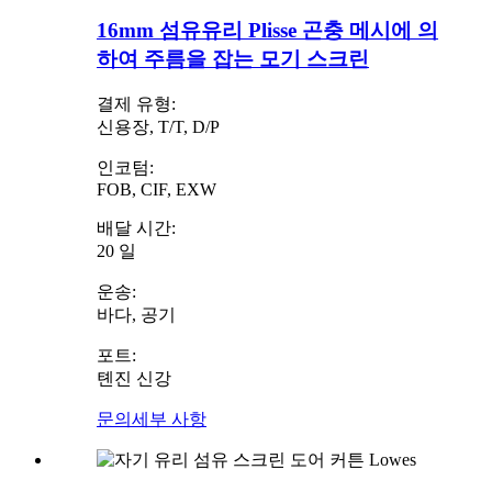
16mm 섬유유리 Plisse 곤충 메시에 의
하여 주름을 잡는 모기 스크린
결제 유형:
신용장, T/T, D/P
인코텀:
FOB, CIF, EXW
배달 시간:
20 일
운송:
바다, 공기
포트:
톈진 신강
문의
세부 사항