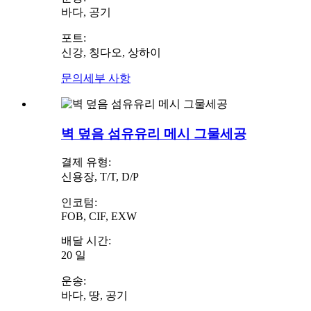
바다, 공기
포트:
신강, 칭다오, 상하이
문의
세부 사항
벽 덮음 섬유유리 메시 그물세공
결제 유형:
신용장, T/T, D/P
인코텀:
FOB, CIF, EXW
배달 시간:
20 일
운송:
바다, 땅, 공기