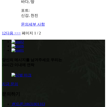
바다, 땅
포트:
신강, 천진
문의
세부 사항
1
2
다음 >
>>
페이지 1 / 2
당신의 메시지를 남겨주세요 우리는
24시간 이내에 연락
지금 문의
문의하기
핸드폰:
18631801163