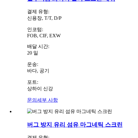
결제 유형:
신용장, T/T, D/P
인코텀:
FOB, CIF, EXW
배달 시간:
20 일
운송:
바다, 공기
포트:
상하이 신강
문의
세부 사항
버그 방지 유리 섬유 마그네틱 스크린
결제 유형: