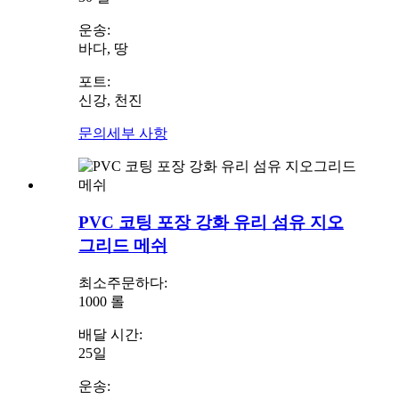
운송:
바다, 땅
포트:
신강, 천진
문의
세부 사항
PVC 코팅 포장 강화 유리 섬유 지오
그리드 메쉬
최소주문하다:
1000 롤
배달 시간:
25일
운송: