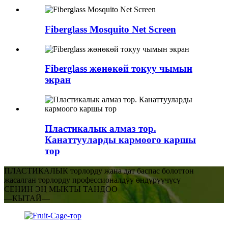
Fiberglass Mosquito Net Screen
Fiberglass жөнөкөй токуу чымын
экран
Пластикалык алмаз тор.
Канаттууларды кармоого каршы
тор
ПЛАСТИКАЛЫК торлорду жана дат баспас болоттон
жасалган торлорду профессионалдуу өндүрүүчүсү
СЕНИН ЭҢ МЫКТЫ ТАНДОО
—КЫТАЙ—