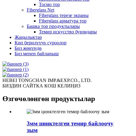
Тосмо тор
Fiberglass Net
Fiberglass терезе экраны
Fiberglass арматура тор
Башка тор продуктылары
Темир искусство буюмдары
Жаңылыктар
Көп берилүүчү суроолор
Биз жөнүндө
Биз менен байланыш
HEBEI TONGCHAN IMP.&EXP.CO., LTD.
БИЗДИН САЙТКА КОШ КЕЛИҢИЗ
Өзгөчөлөнгөн продуктылар
3мм цинктелген темир байлоочу
зым