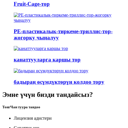
Fruit-Cage-тор
PE-пластикалык-тиркеме-триллис-тор-
жогорку чыңалуу
канаттууларга каршы тор
бадыраң өсүмдүктөрүн колдоо тору
Эмне үчүн бизди тандайсыз?
ТонгЧан туура тандоо
Лицензия адистери
Сапаттуу иш