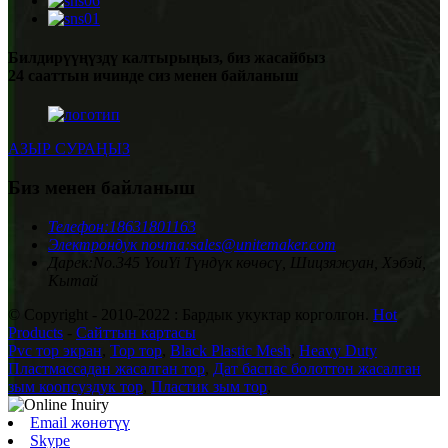
Билдирүүңүздү калтырыңыз, биз жасайбыз
24 сааттын ичинде сиз менен байланыш
АЗЫР СУРАҢЫЗ
Биз менен байланыш
Телефон:
18631801163
Электрондук почта:
sales@unitemaker.com
Дарек:
No.345 YouYi Түндүк көчөсү, Шицзяжуан, Хэбэй,
Кытай
© Copyright - 2010-2022 : Бардык укуктар корголгон.
Hot
Products
-
Сайттын картасы
Pvc тор экран
,
Тор тор
,
Black Plastic Mesh
,
Heavy Duty
Пластмассадан жасалган тор
,
Дат баспас болоттон жасалган
зым коопсуздук тор
,
Пластик зым тор
,
Email жөнөтүү
Skype