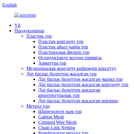
English
Үй
Продукциялар
Пластик тор
Пластик коргоочу тор
Пластик айыл чарба тор
Пластикалык фильтр тор
Өсүмдүктөрдү колдоо тармагы
Арматура тор
Медициналык коргоочу кийимдер керсетуу
Дат баспас болоттон жасалган тор
Дат баспас болоттон жасалган чыпка тор
Дат баспас болоттон жасалган коргоочу тор
Дат баспас болоттон жасалган
архитектуралык тор
Дат баспас болоттон жасалган корзина
Металл тор
Ширетилген зым тор
Gabion Mesh
Crimped Wire Mesh
Chain Link Netting
Кеңейтилген металл тор