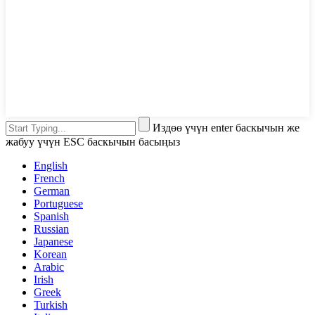
Издөө үчүн enter баскычын же
жабуу үчүн ESC баскычын басыңыз
English
French
German
Portuguese
Spanish
Russian
Japanese
Korean
Arabic
Irish
Greek
Turkish