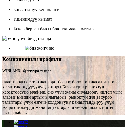
канааттануу кепилдиги
Ишенимдүү кызмат
Бекер берген баасы боюнча маалыматтар
Компаниянын профили
WINLAND - бул туура тандоо
пластикалык сетка жана дат баспас болоттон жасалган тор
кесиптик өндүрүүчүсү катары.Биз сиздин рыноктун
керектөөсүнө ылайык, сиз үчүн жаңы өнүмдөрдү иштеп чыга
алабыз.Биздин артыкчылыгыбыз, рыноктун жаңы суроо-
талаптары үчүн өзгөчө колдонууну канааттандыруу үчүн
жаңы стилдерди жана таңгактарды инновациялап, иштеп
чыга алабыз.