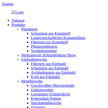
English
Zuhause
Produkte
Plastiknetz
Schutznetz aus Kunststoff
Landwirtschaftliches Kunststoffnetz
Filternetz aus Kunststoff
Pflanzenstütznetz
Verstärkungsnetz
Medizinische Schutzkleidung Show
Edelstahlgewebe
Filternetz aus Edelstahl
Schutznetz aus Edelstahl
Architekturnetz aus Edelstahl
Korb aus Edelstahl
Metallgewebe
Geschweißter Maschendraht
Gabionengitter
Gecrimptes Drahtgeflecht
Kettenglied-Netting
Streckmetallgewebe
Zaunnetz