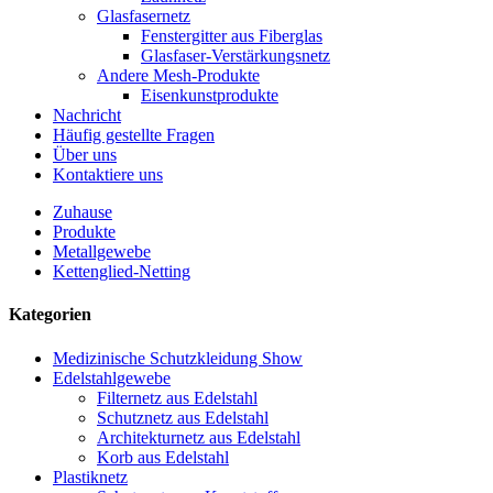
Glasfasernetz
Fenstergitter aus Fiberglas
Glasfaser-Verstärkungsnetz
Andere Mesh-Produkte
Eisenkunstprodukte
Nachricht
Häufig gestellte Fragen
Über uns
Kontaktiere uns
Zuhause
Produkte
Metallgewebe
Kettenglied-Netting
Kategorien
Medizinische Schutzkleidung Show
Edelstahlgewebe
Filternetz aus Edelstahl
Schutznetz aus Edelstahl
Architekturnetz aus Edelstahl
Korb aus Edelstahl
Plastiknetz