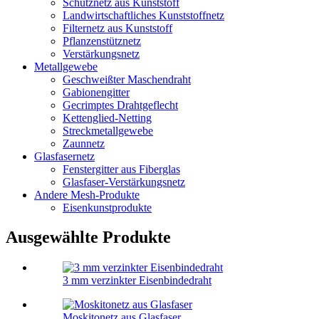
Schutznetz aus Kunststoff
Landwirtschaftliches Kunststoffnetz
Filternetz aus Kunststoff
Pflanzenstütznetz
Verstärkungsnetz
Metallgewebe
Geschweißter Maschendraht
Gabionengitter
Gecrimptes Drahtgeflecht
Kettenglied-Netting
Streckmetallgewebe
Zaunnetz
Glasfasernetz
Fenstergitter aus Fiberglas
Glasfaser-Verstärkungsnetz
Andere Mesh-Produkte
Eisenkunstprodukte
Ausgewählte Produkte
3 mm verzinkter Eisenbindedraht
Moskitonetz aus Glasfaser