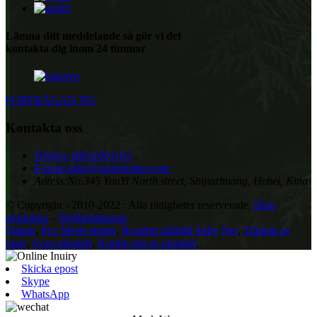
Lämna ditt meddelande så gör vi det
kontakta dig inom 24 timmar
FÖRFRÅGAN NU
Kontakta oss
Telefon:
18631801163
E-post:
sales@unitemaker.com
Adress:
No.345 YouYi North street, Shijiazhuang, Hebei, Kina
© Copyright - 2010-2022 : Alla rättigheter reserverade.
Heta
produkter
-
Webbplatskarta
Nätnät
,
Pvc Mesh-skärm
,
Rostfritt ståltråd Safty Net
,
Trådnät av
plast
,
Svart plastnät
,
Kraftig nät av plastnät
,
Skicka epost
Skype
WhatsApp