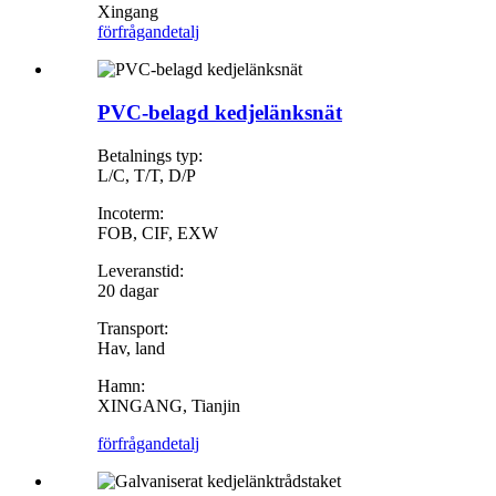
Xingang
förfrågan
detalj
PVC-belagd kedjelänksnät
Betalnings typ:
L/C, T/T, D/P
Incoterm:
FOB, CIF, EXW
Leveranstid:
20 dagar
Transport:
Hav, land
Hamn:
XINGANG, Tianjin
förfrågan
detalj