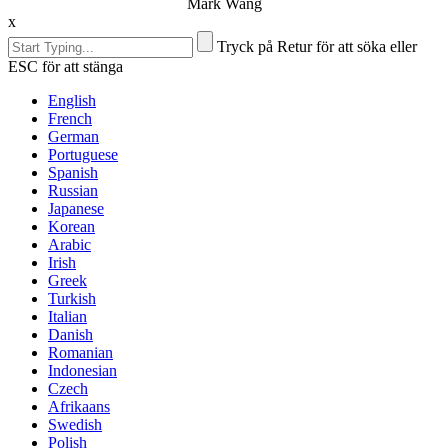
Mark Wang
x
Tryck på Retur för att söka eller
ESC för att stänga
English
French
German
Portuguese
Spanish
Russian
Japanese
Korean
Arabic
Irish
Greek
Turkish
Italian
Danish
Romanian
Indonesian
Czech
Afrikaans
Swedish
Polish