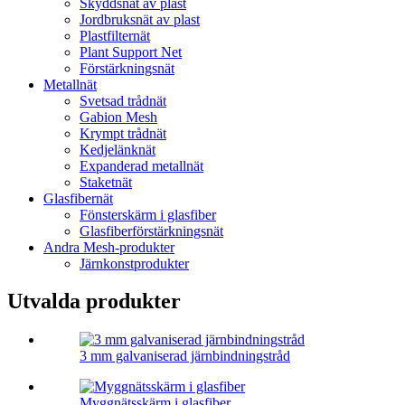
Skyddsnät av plast
Jordbruksnät av plast
Plastfilternät
Plant Support Net
Förstärkningsnät
Metallnät
Svetsad trådnät
Gabion Mesh
Krympt trådnät
Kedjelänknät
Expanderad metallnät
Staketnät
Glasfibernät
Fönsterskärm i glasfiber
Glasfiberförstärkningsnät
Andra Mesh-produkter
Järnkonstprodukter
Utvalda produkter
3 mm galvaniserad järnbindningstråd
Myggnätsskärm i glasfiber