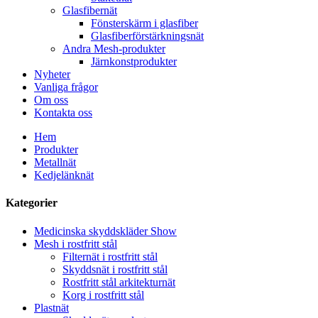
Glasfibernät
Fönsterskärm i glasfiber
Glasfiberförstärkningsnät
Andra Mesh-produkter
Järnkonstprodukter
Nyheter
Vanliga frågor
Om oss
Kontakta oss
Hem
Produkter
Metallnät
Kedjelänknät
Kategorier
Medicinska skyddskläder Show
Mesh i rostfritt stål
Filternät i rostfritt stål
Skyddsnät i rostfritt stål
Rostfritt stål arkitekturnät
Korg i rostfritt stål
Plastnät