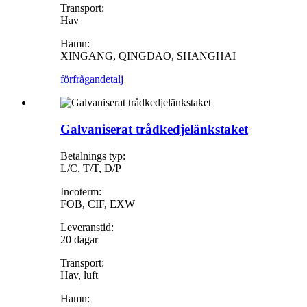
Transport:
Hav
Hamn:
XINGANG, QINGDAO, SHANGHAI
förfrågan
detalj
Galvaniserat trådkedjelänkstaket
Betalnings typ:
L/C, T/T, D/P
Incoterm:
FOB, CIF, EXW
Leveranstid:
20 dagar
Transport:
Hav, luft
Hamn: