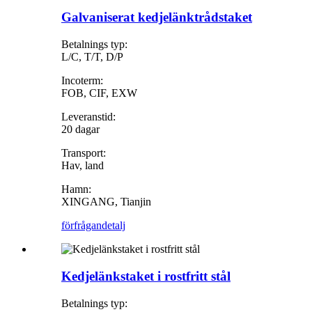
Galvaniserat kedjelänktrådstaket
Betalnings typ:
L/C, T/T, D/P
Incoterm:
FOB, CIF, EXW
Leveranstid:
20 dagar
Transport:
Hav, land
Hamn:
XINGANG, Tianjin
förfrågan
detalj
Kedjelänkstaket i rostfritt stål
Betalnings typ: