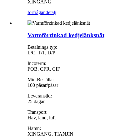
XINGANG
förfrågan
detalj
Varmförzinkad kedjelänksnät
Betalnings typ:
L/C, T/T, D/P
Incoterm:
FOB, CFR, CIF
Min.Beställa:
100 påsar/påsar
Leveranstid:
25 dagar
Transport:
Hav, land, luft
Hamn:
XINGANG, TIANJIN