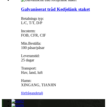
Galvaniserat tråd Kedjelänk staket
Betalnings typ:
L/C, T/T, D/P
Incoterm:
FOB, CFR, CIF
Min.Beställa:
100 påsar/påsar
Leveranstid:
25 dagar
Transport:
Hav, land, luft
Hamn:
XINGANG, TIANJIN
förfrågan
detalj