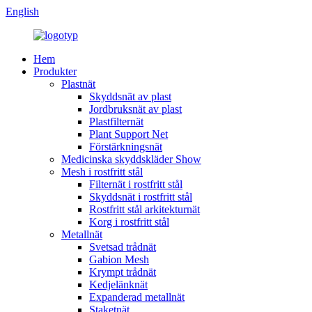
English
Hem
Produkter
Plastnät
Skyddsnät av plast
Jordbruksnät av plast
Plastfilternät
Plant Support Net
Förstärkningsnät
Medicinska skyddskläder Show
Mesh i rostfritt stål
Filternät i rostfritt stål
Skyddsnät i rostfritt stål
Rostfritt stål arkitekturnät
Korg i rostfritt stål
Metallnät
Svetsad trådnät
Gabion Mesh
Krympt trådnät
Kedjelänknät
Expanderad metallnät
Staketnät