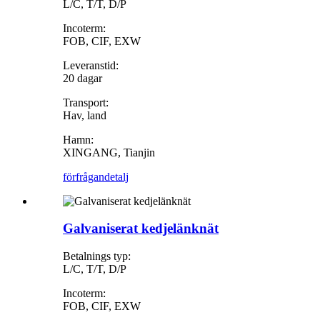
L/C, T/T, D/P
Incoterm:
FOB, CIF, EXW
Leveranstid:
20 dagar
Transport:
Hav, land
Hamn:
XINGANG, Tianjin
förfrågan
detalj
Galvaniserat kedjelänknät
Betalnings typ:
L/C, T/T, D/P
Incoterm:
FOB, CIF, EXW