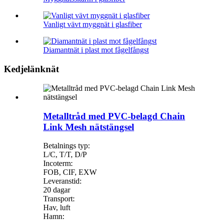
Vanligt vävt myggnät i glasfiber
Diamantnät i plast mot fågelfångst
Kedjelänknät
Metalltråd med PVC-belagd Chain
Link Mesh nätstängsel
Betalnings typ:
L/C, T/T, D/P
Incoterm:
FOB, CIF, EXW
Leveranstid:
20 dagar
Transport:
Hav, luft
Hamn: