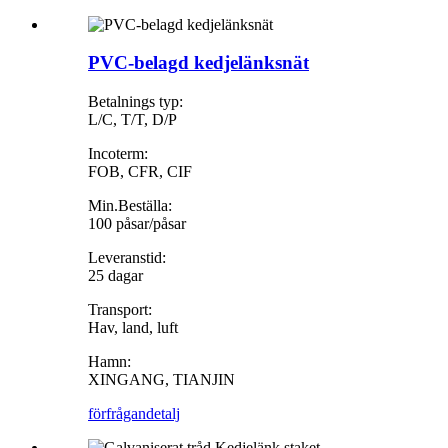
PVC-belagd kedjelänksnät
Betalnings typ:
L/C, T/T, D/P
Incoterm:
FOB, CFR, CIF
Min.Beställa:
100 påsar/påsar
Leveranstid:
25 dagar
Transport:
Hav, land, luft
Hamn:
XINGANG, TIANJIN
förfrågan
detalj