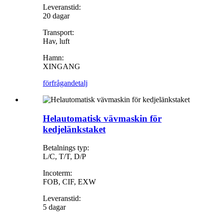
Leveranstid:
20 dagar
Transport:
Hav, luft
Hamn:
XINGANG
förfrågan
detalj
Helautomatisk vävmaskin för
kedjelänkstaket
Betalnings typ:
L/C, T/T, D/P
Incoterm:
FOB, CIF, EXW
Leveranstid:
5 dagar