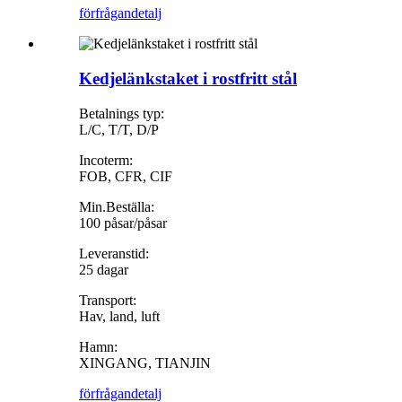
förfrågan
detalj
Kedjelänkstaket i rostfritt stål
Betalnings typ:
L/C, T/T, D/P
Incoterm:
FOB, CFR, CIF
Min.Beställa:
100 påsar/påsar
Leveranstid:
25 dagar
Transport:
Hav, land, luft
Hamn:
XINGANG, TIANJIN
förfrågan
detalj