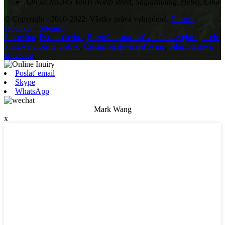
Adresa:
No.345 YouYi North street, Shijiazhuang, Hebei, Čína
© Copyright - 2010-2022: Všetky práva vyhradené.
Horúce
produkty
-
Sitemap
Sieťovina
,
Pvc sieťovina
,
Bezpečnostná sieť z nehrdzavejúcej ocele
,
Plastové drôtené pletivo
,
Čierna plastová sieťovina
,
Silná plastová
sieťovina
,
Poslať email
Skype
WhatsApp
Mark Wang
x