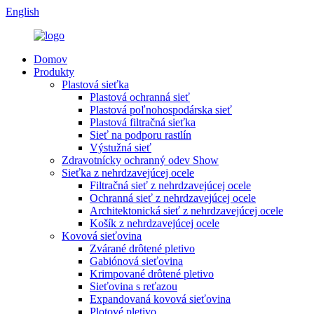
English
Domov
Produkty
Plastová sieťka
Plastová ochranná sieť
Plastová poľnohospodárska sieť
Plastová filtračná sieťka
Sieť na podporu rastlín
Výstužná sieť
Zdravotnícky ochranný odev Show
Sieťka z nehrdzavejúcej ocele
Filtračná sieť z nehrdzavejúcej ocele
Ochranná sieť z nehrdzavejúcej ocele
Architektonická sieť z nehrdzavejúcej ocele
Košík z nehrdzavejúcej ocele
Kovová sieťovina
Zvárané drôtené pletivo
Gabiónová sieťovina
Krimpované drôtené pletivo
Sieťovina s reťazou
Expandovaná kovová sieťovina
Plotové pletivo