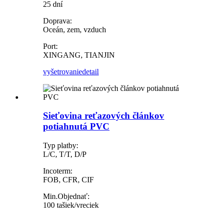
25 dní
Doprava:
Oceán, zem, vzduch
Port:
XINGANG, TIANJIN
vyšetrovanie
detail
Sieťovina reťazových článkov
potiahnutá PVC
Typ platby:
L/C, T/T, D/P
Incoterm:
FOB, CFR, CIF
Min.Objednať:
100 tašiek/vreciek