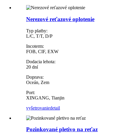
Nerezové reťazové oplotenie
Typ platby:
L/C, T/T, D/P
Incoterm:
FOB, CIF, EXW
Dodacia lehota:
20 dní
Doprava:
Oceán, Zem
Port:
XINGANG, Tianjin
vyšetrovanie
detail
Pozinkované pletivo na reťaz