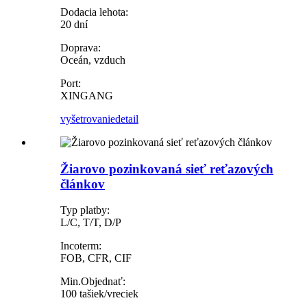
Dodacia lehota:
20 dní
Doprava:
Oceán, vzduch
Port:
XINGANG
vyšetrovanie
detail
Žiarovo pozinkovaná sieť reťazových
článkov
Typ platby:
L/C, T/T, D/P
Incoterm:
FOB, CFR, CIF
Min.Objednať:
100 tašiek/vreciek