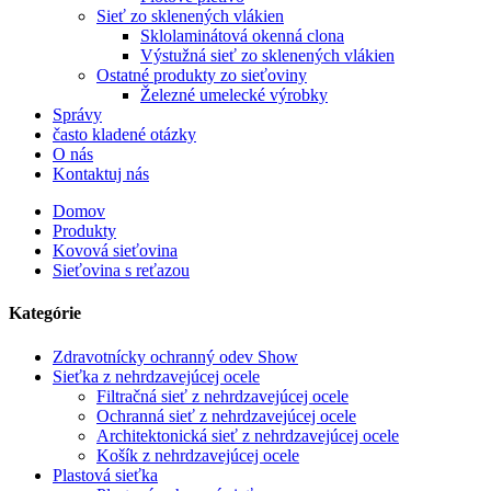
Sieť zo sklenených vlákien
Sklolaminátová okenná clona
Výstužná sieť zo sklenených vlákien
Ostatné produkty zo sieťoviny
Železné umelecké výrobky
Správy
často kladené otázky
O nás
Kontaktuj nás
Domov
Produkty
Kovová sieťovina
Sieťovina s reťazou
Kategórie
Zdravotnícky ochranný odev Show
Sieťka z nehrdzavejúcej ocele
Filtračná sieť z nehrdzavejúcej ocele
Ochranná sieť z nehrdzavejúcej ocele
Architektonická sieť z nehrdzavejúcej ocele
Košík z nehrdzavejúcej ocele
Plastová sieťka