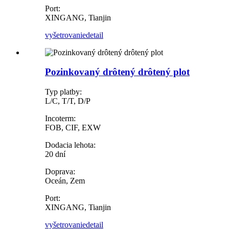
Port:
XINGANG, Tianjin
vyšetrovanie
detail
Pozinkovaný drôtený drôtený plot
Typ platby:
L/C, T/T, D/P
Incoterm:
FOB, CIF, EXW
Dodacia lehota:
20 dní
Doprava:
Oceán, Zem
Port:
XINGANG, Tianjin
vyšetrovanie
detail