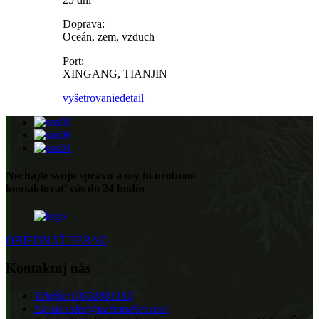
Doprava:
Oceán, zem, vzduch
Port:
XINGANG, TIANJIN
vyšetrovanie
detail
Nechajte svoju správu a my to urobíme
kontaktovať vás do 24 hodín
OBJEDNAŤ TERAZ
Kontaktuj nás
Telefón:
18631801163
Email:
sales@unitemaker.com