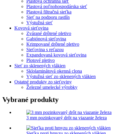
Plastová ochranná sieť
Plastová poľnohospodárska sieť
Plastová filtračná sieťka
Sieť na podporu rastlín
Výstužná sieť
Kovová sieťovina
Zvárané drôtené pletivo
Gabiónová sieťovina
Krimpované drôtené pletivo
Sieťovina s reťazou
Expandovaná kovová sieťovina
Plotové pletivo
Sieť zo sklenených vlákien
Sklolaminátová okenná clona
Výstužná sieť zo sklenených vlákien
Ostatné produkty zo sieťoviny
Železné umelecké výrobky
Vybrané produkty
3 mm pozinkovaný drôt na viazanie železa
Sieťka proti hmyzu zo sklenených vlákien