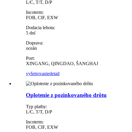
L/C, T/T, D/P
Incoterm:
FOB, CIF, EXW
Dodacia lehota:
5 dní
Doprava:
oceán
Port:
XINGANG, QINGDAO, ŠANGHAJ
vyšetrovanie
detail
Oplotenie z pozinkovaného drôtu
Typ platby:
L/C, T/T, D/P
Incoterm:
FOB, CIF, EXW