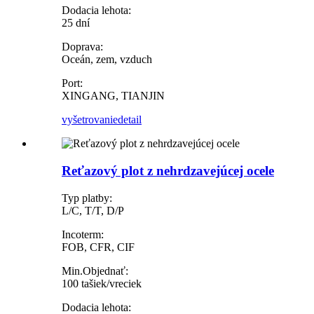
Dodacia lehota:
25 dní
Doprava:
Oceán, zem, vzduch
Port:
XINGANG, TIANJIN
vyšetrovanie
detail
Reťazový plot z nehrdzavejúcej ocele
Typ platby:
L/C, T/T, D/P
Incoterm:
FOB, CFR, CIF
Min.Objednať:
100 tašiek/vreciek
Dodacia lehota: