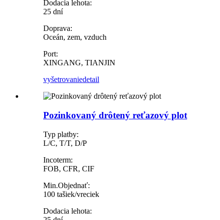
Dodacia lehota:
25 dní
Doprava:
Oceán, zem, vzduch
Port:
XINGANG, TIANJIN
vyšetrovanie
detail
Pozinkovaný drôtený reťazový plot
Typ platby:
L/C, T/T, D/P
Incoterm:
FOB, CFR, CIF
Min.Objednať:
100 tašiek/vreciek
Dodacia lehota:
25 dní