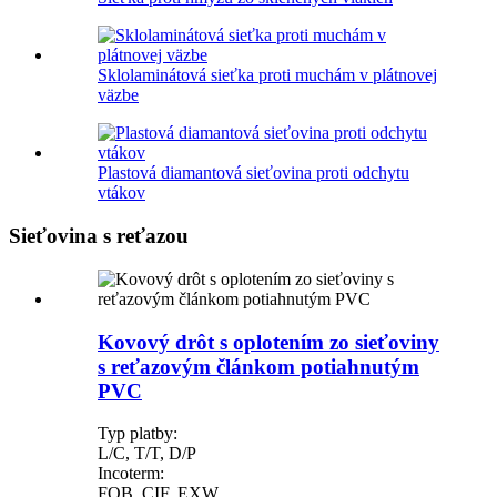
Sklolaminátová sieťka proti muchám v plátnovej
väzbe
Plastová diamantová sieťovina proti odchytu
vtákov
Sieťovina s reťazou
Kovový drôt s oplotením zo sieťoviny
s reťazovým článkom potiahnutým
PVC
Typ platby:
L/C, T/T, D/P
Incoterm:
FOB, CIF, EXW