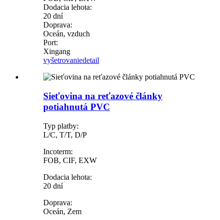
Dodacia lehota:
20 dní
Doprava:
Oceán, vzduch
Port:
Xingang
vyšetrovanie
detail
Sieťovina na reťazové články
potiahnutá PVC
Typ platby:
L/C, T/T, D/P
Incoterm:
FOB, CIF, EXW
Dodacia lehota:
20 dní
Doprava:
Oceán, Zem