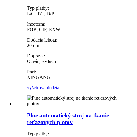
Typ platby:
L/C, T/T, D/P
Incoterm:
FOB, CIF, EXW
Dodacia lehota:
20 dní
Doprava:
Oceán, vzduch
Port:
XINGANG
vyšetrovanie
detail
Plne automatický stroj na tkanie
reťazových plotov
Typ platby: