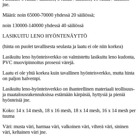
jne.
Määrä: noin 65000-70000 yhdessä 20 säiliössä;
noin 130000-140000 yhdessä 40 säiliössä
LASIKUITU LENO HYÖNTENÄYTTÖ
(hinta on puolet tavallisesta seulasta ja laatu ei ole niin korkea)
Lasikuitu leno hyönteisverkko on valmistettu lasikuitu leno kudonta,
PVC muovipinnoitus prosessi värejä.
Laatu ei ole yhtä korkea kuin tavallinen hyönteisverkko, mutta hinta
on paljon halvempi.
Lasikuitu leno-hyönteisverkko on ihanteellinen materiaali teollisuus-
ja maatalousrakennuksissa estämään kärpäsiä, hyttysiä ja pieniä
hyönteisiä jne.
Koko: 14 x 14 mesh, 18 x 16 mesh, 18 x 14 mesh, 16 x 14 mesh per
tuuma
Väri: musta väri, harmaa väri, valkoinen väri, vihreä väri, sininen
väri, keltainen väri jne.