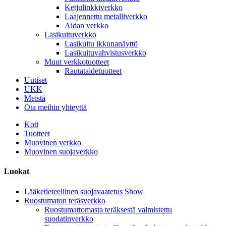
Ketjulinkkiverkko
Laajennettu metalliverkko
Aidan verkko
Lasikuituverkko
Lasikuitu ikkunanäyttö
Lasikuituvahvistusverkko
Muut verkkotuotteet
Rautataidetuotteet
Uutiset
UKK
Meistä
Ota meihin yhteyttä
Koti
Tuotteet
Muovinen verkko
Muovinen suojaverkko
Luokat
Lääketieteellinen suojavaatetus Show
Ruostumaton teräsverkko
Ruostumattomasta teräksestä valmistettu
suodatinverkko