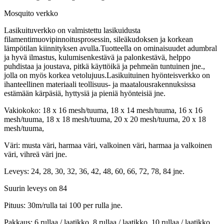
Mosquito verkko
Lasikuituverkko on valmistettu lasikuidusta
filamentimuovipinnoitusprosessin, sileäkudoksen ja korkean
lämpötilan kiinnityksen avulla.Tuotteella on ominaisuudet adumbral
ja hyvä ilmastus, kulumisenkestävä ja palonkestävä, helppo
puhdistaa ja joustava, pitkä käyttöikä ja pehmeän tuntuinen jne.,
jolla on myös korkea vetolujuus.Lasikuituinen hyönteisverkko on
ihanteellinen materiaali teollisuus- ja maatalousrakennuksissa
estämään kärpäsiä, hyttysiä ja pieniä hyönteisiä jne.
Vakiokoko: 18 x 16 mesh/tuuma, 18 x 14 mesh/tuuma, 16 x 16
mesh/tuuma, 18 x 18 mesh/tuuma, 20 x 20 mesh/tuuma, 20 x 18
mesh/tuuma,
Väri: musta väri, harmaa väri, valkoinen väri, harmaa ja valkoinen
väri, vihreä väri jne.
Leveys: 24, 28, 30, 32, 36, 42, 48, 60, 66, 72, 78, 84 jne.
Suurin leveys on 84
Pituus: 30m/rulla tai 100 per rulla jne.
Pakkaus: 6 rullaa / laatikko, 8 rullaa / laatikko, 10 rullaa / laatikko