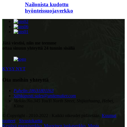
Nailonista kudottu
hyönteissuojaverkko
Jätä viestisi, niin me teemme
ottaa sinuun yhteyttä 24 tunnin sisällä
KYSY NYT
Ota meihin yhteyttä
Puhelin:
18631801163
Sähköposti:
sales@unitemaker.com
Mekko:
No.345 YouYi North Street, Shijiazhuang, Hebei,
Kiina
© Copyright - 2010-2022 : Kaikki oikeudet pidätetään.
Kuumat
tuotteet
-
Sivustokartta
Kestävä muoviverkko
,
Muovinen lankaverkko
,
Musta