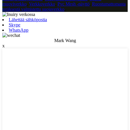
muoviverkko
,
Verkkoverkko
,
Pvc Mesh -näyttö
,
Ruostumattomasta
teräksestä valmistettu suojaverkko
,
Lähettää sähköpostia
Skype
WhatsApp
Mark Wang
x