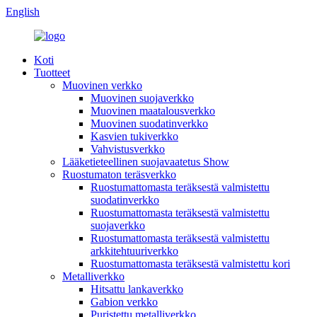
English
Koti
Tuotteet
Muovinen verkko
Muovinen suojaverkko
Muovinen maatalousverkko
Muovinen suodatinverkko
Kasvien tukiverkko
Vahvistusverkko
Lääketieteellinen suojavaatetus Show
Ruostumaton teräsverkko
Ruostumattomasta teräksestä valmistettu
suodatinverkko
Ruostumattomasta teräksestä valmistettu
suojaverkko
Ruostumattomasta teräksestä valmistettu
arkkitehtuuriverkko
Ruostumattomasta teräksestä valmistettu kori
Metalliverkko
Hitsattu lankaverkko
Gabion verkko
Puristettu metalliverkko