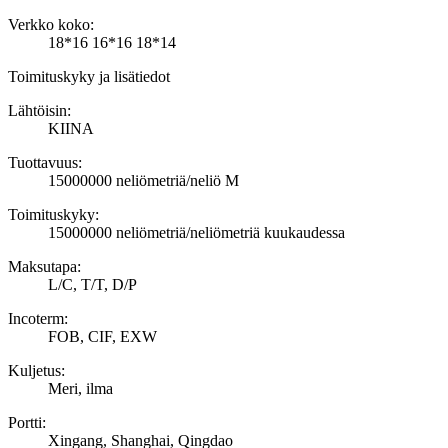
Verkko koko:
18*16 16*16 18*14
Toimituskyky ja lisätiedot
Lähtöisin:
KIINA
Tuottavuus:
15000000 neliömetriä/neliö M
Toimituskyky:
15000000 neliömetriä/neliömetriä kuukaudessa
Maksutapa:
L/C, T/T, D/P
Incoterm:
FOB, CIF, EXW
Kuljetus:
Meri, ilma
Portti:
Xingang, Shanghai, Qingdao