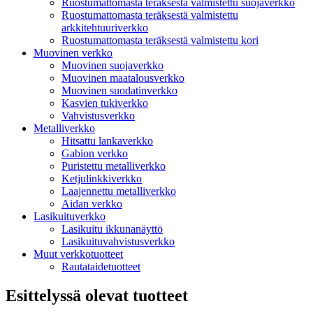
Ruostumattomasta teräksestä valmistettu suojaverkko
Ruostumattomasta teräksestä valmistettu
arkkitehtuuriverkko
Ruostumattomasta teräksestä valmistettu kori
Muovinen verkko
Muovinen suojaverkko
Muovinen maatalousverkko
Muovinen suodatinverkko
Kasvien tukiverkko
Vahvistusverkko
Metalliverkko
Hitsattu lankaverkko
Gabion verkko
Puristettu metalliverkko
Ketjulinkkiverkko
Laajennettu metalliverkko
Aidan verkko
Lasikuituverkko
Lasikuitu ikkunanäyttö
Lasikuituvahvistusverkko
Muut verkkotuotteet
Rautataidetuotteet
Esittelyssä olevat tuotteet