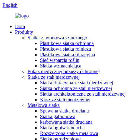
English
Dom
Produkty
Siatka z tworzywa sztucznego
Plastikowa siatka ochronna
Plastikowa siatka rolnicza
Plastikowa siatka filtracyjna
Sieć wsparcia roślin
Siatka wzmacniająca
Pokaz medycznej odzieży ochronnej
Siatka ze stali nierdzewnej
Siatka filtracyjna ze stali nierdzewnej
Siatka ochronna ze stali nierdzewnej
Siatka architektoniczna ze stali nierdzewnej
Kosz ze stali nierdzewnej
Metalowa siatka
Spawana siatka druciana
Siatka gabionowa
karbowana siatka druciana
Siatka ogniw łańcucha
Rozszerzona siatka metalowa
Siatka ogrodzeniowa