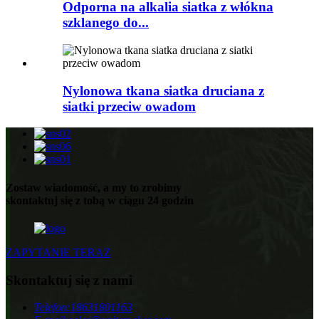
Odporna na alkalia siatka z włókna
szklanego do...
Nylonowa tkana siatka druciana z
siatki przeciw owadom
Zostaw wiadomość, a my to zrobimy
skontaktuj się z tobą w ciągu 24 godzin
ZAPYTANIE TERAZ
Skontaktuj się z nami
Telefon:
18631801163