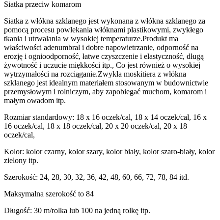
Siatka przeciw komarom
Siatka z włókna szklanego jest wykonana z włókna szklanego za
pomocą procesu powlekania włóknami plastikowymi, zwykłego
tkania i utrwalania w wysokiej temperaturze.Produkt ma
właściwości adenumbral i dobre napowietrzanie, odporność na
erozję i ognioodporność, łatwe czyszczenie i elastyczność, długą
żywotność i uczucie miękkości itp., Co jest również o wysokiej
wytrzymałości na rozciąganie.Zwykła moskitiera z włókna
szklanego jest idealnym materiałem stosowanym w budownictwie
przemysłowym i rolniczym, aby zapobiegać muchom, komarom i
małym owadom itp.
Rozmiar standardowy: 18 x 16 oczek/cal, 18 x 14 oczek/cal, 16 x
16 oczek/cal, 18 x 18 oczek/cal, 20 x 20 oczek/cal, 20 x 18
oczek/cal,
Kolor: kolor czarny, kolor szary, kolor biały, kolor szaro-biały, kolor
zielony itp.
Szerokość: 24, 28, 30, 32, 36, 42, 48, 60, 66, 72, 78, 84 itd.
Maksymalna szerokość to 84
Długość: 30 m/rolka lub 100 na jedną rolkę itp.