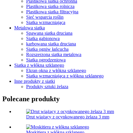
Plastikowa siatka ochronna
Plastikowa siatka rolnicza
Plastikowa siatka filtracyjna
Sieć wsparcia roślin
Siatka wzmacniająca
Metalowa siatka
Spawana siatka druciana
Siatka gabionowa
karbowana siatka druciana
Siatka ogniw łańcucha
Rozszerzona siatka metalowa
Siatka ogrodzeniowa
Siatka z włókna szklanego
Ekran okna z włókna szklanego
Siatka wzmacniająca z włókna szklanego
Inne produkty z siatki
Produkty sztuki żelaza
Polecane produkty
Drut wiążący z ocynkowanego żelaza 3 mm
Moskitiera z włókna szklanego