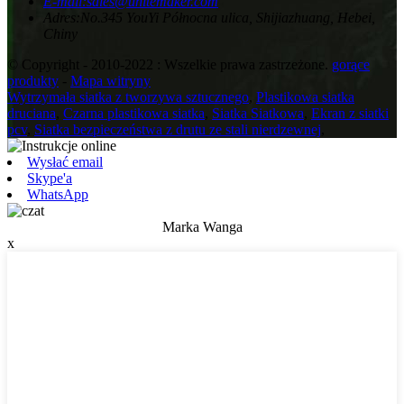
E-mail:
sales@unitemaker.com
Adres:
No.345 YouYi Północna ulica, Shijiazhuang, Hebei,
Chiny
© Copyright - 2010-2022 : Wszelkie prawa zastrzeżone.
gorące
produkty
-
Mapa witryny
Wytrzymała siatka z tworzywa sztucznego
,
Plastikowa siatka
druciana
,
Czarna plastikowa siatka
,
Siatka Siatkowa
,
Ekran z siatki
pcv
,
Siatka bezpieczeństwa z drutu ze stali nierdzewnej
,
Wysłać email
Skype'a
WhatsApp
Marka Wanga
x