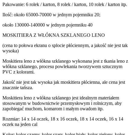
Pakowanie: 6 rolek / karton, 8 rolek / karton, 10 rolek / karton itp.
Ilość: około 65000-70000 w jednym pojemniku 20;
około 130000-140000 w jednym pojemniku 40
MOSKITIERA Z WŁÓKNA SZKLANEGO LENO
(cena to połowa ekranu o splocie płóciennym, a jakość nie jest tak
wysoka)
Moskitiera leno z włókna szklanego wykonana jest z tkania leno z
włókna szklanego, procesu powlekania tworzywem sztucznym
PVC z kolorami.
Jakość nie jest tak wysoka jak moskitiera płócienna, ale cena jest
znacznie tańsza.
Moskitiera leno z włókna szklanego jest idealnym materiałem
stosowanym w budownictwie przemysłowym i rolniczym, aby
zapobiegać muchom, komarom i małym owadom itp.
Rozmiar: 14 x 14 oczek, 18 x 16 oczek, 18 x 14 oczek, 16 x 14
oczek na jeden cal
Kolor: kolor czarny, kolor szary, kolor biały, kolor zielony, kolor