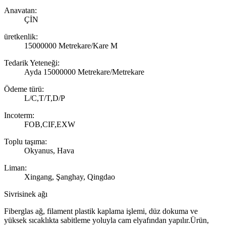
Anavatan:
ÇİN
üretkenlik:
15000000 Metrekare/Kare M
Tedarik Yeteneği:
Ayda 15000000 Metrekare/Metrekare
Ödeme türü:
L/C,T/T,D/P
Incoterm:
FOB,CIF,EXW
Toplu taşıma:
Okyanus, Hava
Liman:
Xingang, Şanghay, Qingdao
Sivrisinek ağı
Fiberglas ağ, filament plastik kaplama işlemi, düz dokuma ve
yüksek sıcaklıkta sabitleme yoluyla cam elyafından yapılır.Ürün,