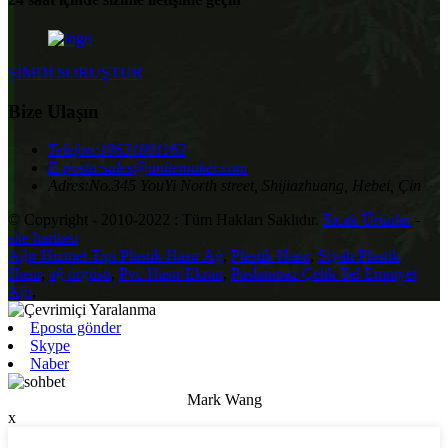
ŞİMDİ SORUŞTUR
Bize Ulaşın
Telefon:
18631801163
E-posta:
sales@unitemaker.com
Adres:
No.345 YouYi North street, Shijiazhuang, Hebei, Çin
© Copyright - 2010-2022 : Tüm Hakları Saklıdır.
Sıcak Ürünler
-
site haritası
Ağır Hizmet Tipi Plastik Hasır Ağ
,
Plastik Hasır
,
Siyah Plastik
Hasır
,
ağ örgüsü
,
Pvc Hasır Ekran
,
Paslanmaz Çelik Tel Emniyet
Ağı
,
Eposta gönder
Skype
Naber
Mark Wang
x