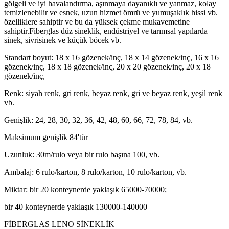
gölgeli ve iyi havalandırma, aşınmaya dayanıklı ve yanmaz, kolay
temizlenebilir ve esnek, uzun hizmet ömrü ve yumuşaklık hissi vb.
özelliklere sahiptir ve bu da yüksek çekme mukavemetine
sahiptir.Fiberglas düz sineklik, endüstriyel ve tarımsal yapılarda
sinek, sivrisinek ve küçük böcek vb.
Standart boyut: 18 x 16 gözenek/inç, 18 x 14 gözenek/inç, 16 x 16
gözenek/inç, 18 x 18 gözenek/inç, 20 x 20 gözenek/inç, 20 x 18
gözenek/inç,
Renk: siyah renk, gri renk, beyaz renk, gri ve beyaz renk, yeşil renk
vb.
Genişlik: 24, 28, 30, 32, 36, 42, 48, 60, 66, 72, 78, 84, vb.
Maksimum genişlik 84'tür
Uzunluk: 30m/rulo veya bir rulo başına 100, vb.
Ambalaj: 6 rulo/karton, 8 rulo/karton, 10 rulo/karton, vb.
Miktar: bir 20 konteynerde yaklaşık 65000-70000;
bir 40 konteynerde yaklaşık 130000-140000
FİBERGLAS LENO SİNEKLİK