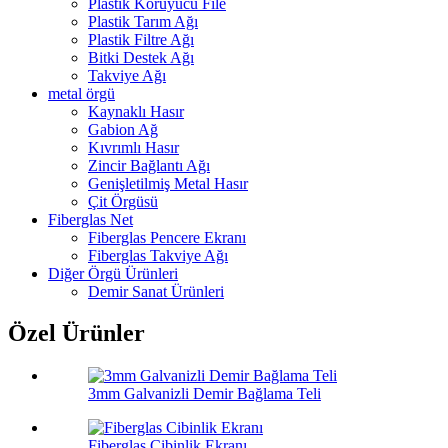
Plastik Koruyucu File
Plastik Tarım Ağı
Plastik Filtre Ağı
Bitki Destek Ağı
Takviye Ağı
metal örgü
Kaynaklı Hasır
Gabion Ağ
Kıvrımlı Hasır
Zincir Bağlantı Ağı
Genişletilmiş Metal Hasır
Çit Örgüsü
Fiberglas Net
Fiberglas Pencere Ekranı
Fiberglas Takviye Ağı
Diğer Örgü Ürünleri
Demir Sanat Ürünleri
Özel Ürünler
3mm Galvanizli Demir Bağlama Teli
Fiberglas Cibinlik Ekranı