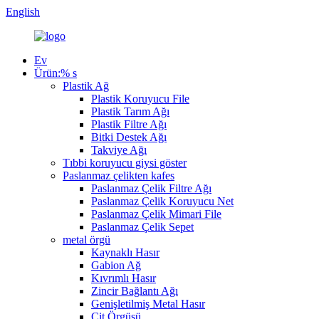
English
Ev
Ürün:% s
Plastik Ağ
Plastik Koruyucu File
Plastik Tarım Ağı
Plastik Filtre Ağı
Bitki Destek Ağı
Takviye Ağı
Tıbbi koruyucu giysi göster
Paslanmaz çelikten kafes
Paslanmaz Çelik Filtre Ağı
Paslanmaz Çelik Koruyucu Net
Paslanmaz Çelik Mimari File
Paslanmaz Çelik Sepet
metal örgü
Kaynaklı Hasır
Gabion Ağ
Kıvrımlı Hasır
Zincir Bağlantı Ağı
Genişletilmiş Metal Hasır
Çit Örgüsü