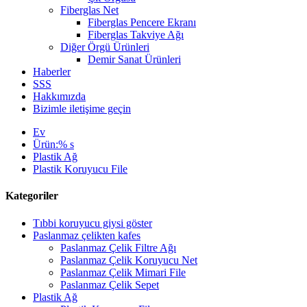
Fiberglas Net
Fiberglas Pencere Ekranı
Fiberglas Takviye Ağı
Diğer Örgü Ürünleri
Demir Sanat Ürünleri
Haberler
SSS
Hakkımızda
Bizimle iletişime geçin
Ev
Ürün:% s
Plastik Ağ
Plastik Koruyucu File
Kategoriler
Tıbbi koruyucu giysi göster
Paslanmaz çelikten kafes
Paslanmaz Çelik Filtre Ağı
Paslanmaz Çelik Koruyucu Net
Paslanmaz Çelik Mimari File
Paslanmaz Çelik Sepet
Plastik Ağ