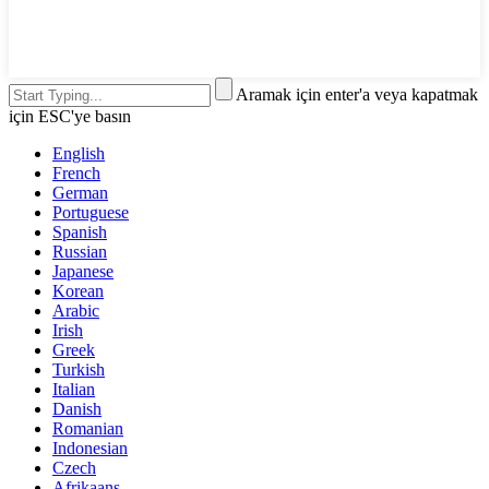
Aramak için enter'a veya kapatmak
için ESC'ye basın
English
French
German
Portuguese
Spanish
Russian
Japanese
Korean
Arabic
Irish
Greek
Turkish
Italian
Danish
Romanian
Indonesian
Czech
Afrikaans