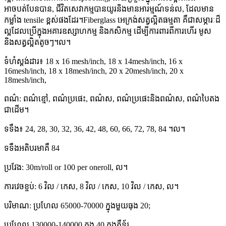
អាចបត់បែនបាន, ជីវិតសេវាកម្មបានយូរនិងមានអារម្មណ៍ទន់ល, ដែលមាន
កម្លាំង tensile ខ្ពស់ផងដែរ។Fiberglass អេក្រង់សត្វល្អិតធម្មតា គឺជាសម្ភារៈដ៏
ល្អដែលប្រើក្នុងអគារឧស្សាហកម្ម និងកសិកម្ម ដើម្បីការពារពីការហើរ មូស
និងសត្វល្អិតតូចៗ។ល។
ទំហំស្តង់ដារ៖ 18 x 16 mesh/inch, 18 x 14mesh/inch, 16 x
16mesh/inch, 18 x 18mesh/inch, 20 x 20mesh/inch, 20 x
18mesh/inch,
ពណ៌: ពណ៌ខ្មៅ, ពណ៌ប្រផេះ, ពណ៌ស, ពណ៌ប្រផេះនិងពណ៌ស, ពណ៌បៃតង
ជាដើម។
ទទឹង៖ 24, 28, 30, 32, 36, 42, 48, 60, 66, 72, 78, 84 ។ល។
ទទឹងអតិបរមាគឺ 84
ប្រវែង: 30m/roll or 100 per oneroll, ល។
ការវេចខ្ចប់: 6 វិល / កេស, 8 វិល / កេស, 10 វិល / កេស, ល។
បរិមាណ: ប្រហែល 65000-70000 ក្នុងមួយធុង 20;
ប្រហែល 130000-140000 ក្នុង 40 កុងតឺន័រ