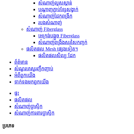
សំណាញ់លួសស្ពាន់
បណ្តាញភ្ជាប់ខ្សែសង្វាក់
សំណាញ់ដែកពង្រីក
របងសំណាញ់
សំណាញ់ Fiberglass
អេក្រង់បង្អួច Fiberglass
សំណាញ់ពង្រឹងសរសៃកញ្ចក់
ផលិតផល Mesh ផ្សេងទៀត។
ផលិតផលសិល្បៈដែក
ព័ត៌មាន
សំណួរគេសួរញឹកញាប់
អំពី​ពួក​យើង
ទាក់ទង​មក​ពួក​យើង
ផ្ទះ
ផលិតផល
សំណាញ់ប្លាស្ទិក
សំណាញ់ការពារប្លាស្ទិក
ប្រភេទ