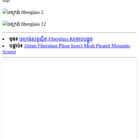
ការ!
មុន៖
អេក្រង់សត្វល្អិត Fiberglass សម្រាប់បង្អួច
បន្ទាប់៖
16mm Fiberglass Plisse Insect Mesh Pleated Mosquito
Screen