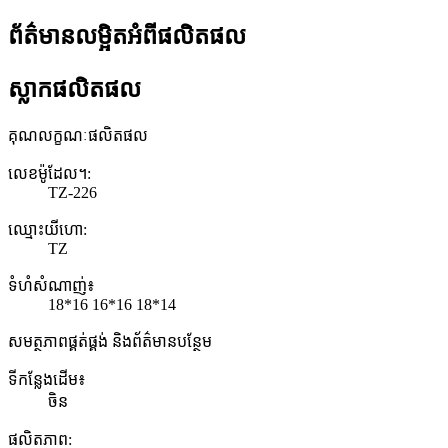
ព័ត៌មានលម្អិតអំពីផលិតផល
ស្លាកផលិតផល
គុណលក្ខណៈផលិតផល
លេខ​ម៉ូដែល។:
TZ-226
ឈ្មោះ​យីហោ:
TZ
ទំហំសំណាញ់៖
18*16 16*16 18*14
សមត្ថភាពផ្គត់ផ្គង់ និងព័ត៌មានបន្ថែម
ទីកន្លែងដើម៖
ចិន
ផលិតភាព: