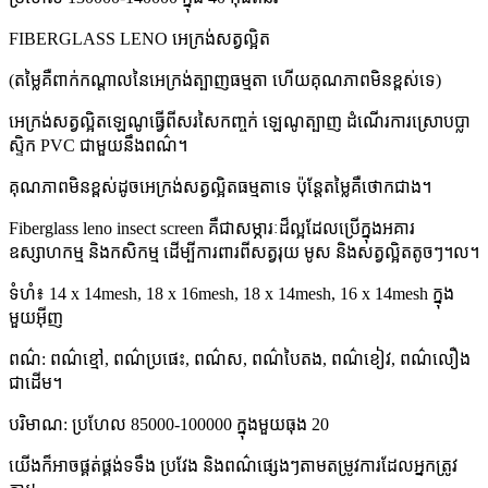
FIBERGLASS LENO អេក្រង់សត្វល្អិត
(តម្លៃគឺពាក់កណ្តាលនៃអេក្រង់ត្បាញធម្មតា ហើយគុណភាពមិនខ្ពស់ទេ)
អេក្រង់សត្វល្អិតឡេណូធ្វើពីសរសៃកញ្ចក់ ឡេណូត្បាញ ដំណើរការស្រោបប្លា
ស្ទិក PVC ជាមួយនឹងពណ៌។
គុណភាពមិនខ្ពស់ដូចអេក្រង់សត្វល្អិតធម្មតាទេ ប៉ុន្តែតម្លៃគឺថោកជាង។
Fiberglass leno insect screen គឺជាសម្ភារៈដ៏ល្អដែលប្រើក្នុងអគារ
ឧស្សាហកម្ម និងកសិកម្ម ដើម្បីការពារពីសត្វរុយ មូស និងសត្វល្អិតតូចៗ។ល។
ទំហំ៖ 14 x 14mesh, 18 x 16mesh, 18 x 14mesh, 16 x 14mesh ក្នុង
មួយអ៊ីញ
ពណ៌: ពណ៌ខ្មៅ, ពណ៌ប្រផេះ, ពណ៌ស, ពណ៌បៃតង, ពណ៌ខៀវ, ពណ៌លឿង
ជាដើម។
បរិមាណ: ប្រហែល 85000-100000 ក្នុងមួយធុង 20
យើងក៏អាចផ្គត់ផ្គង់ទទឹង ប្រវែង និងពណ៌ផ្សេងៗតាមតម្រូវការដែលអ្នកត្រូវ