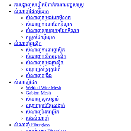
ការបង្ហាញសម្លៀកបំពាក់ការពារវេជ្ជសាស្ត្រ
សំណាញ់ដែកអ៊ីណុក
សំណាញ់តម្រងដែកអ៊ីណុក
សំណាញ់ការពារដែកអ៊ីណុក
សំណាញ់ស្ថាបត្យកម្មដែកអ៊ីណុក
កន្ត្រកដែកអ៊ីណុក
សំណាញ់ប្លាស្ទិក
សំណាញ់ការពារប្លាស្ទិក
សំណាញ់កសិកម្មប្លាស្ទិក
សំណាញ់តម្រងផ្លាស្ទិច
បណ្តាញគាំទ្ររុក្ខជាតិ
សំណាញ់ពង្រឹង
សំណាញ់ដែក
Welded Wire Mesh
Gabion Mesh
សំណាញ់លួសស្ពាន់
បណ្តាញភ្ជាប់ខ្សែសង្វាក់
សំណាញ់ដែកពង្រីក
របងសំណាញ់
សំណាញ់ Fiberglass