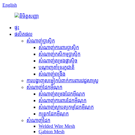
English
ផ្ទះ
ផលិតផល
សំណាញ់ប្លាស្ទិក
សំណាញ់ការពារប្លាស្ទិក
សំណាញ់កសិកម្មប្លាស្ទិក
សំណាញ់តម្រងផ្លាស្ទិច
បណ្តាញគាំទ្ររុក្ខជាតិ
សំណាញ់ពង្រឹង
ការបង្ហាញសម្លៀកបំពាក់ការពារវេជ្ជសាស្ត្រ
សំណាញ់ដែកអ៊ីណុក
សំណាញ់តម្រងដែកអ៊ីណុក
សំណាញ់ការពារដែកអ៊ីណុក
សំណាញ់ស្ថាបត្យកម្មដែកអ៊ីណុក
កន្ត្រកដែកអ៊ីណុក
សំណាញ់ដែក
Welded Wire Mesh
Gabion Mesh