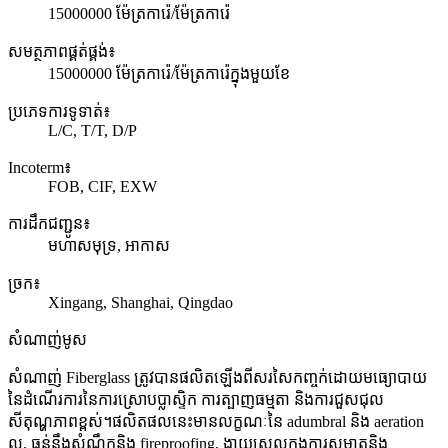
15000000 ម៉ែត្រការ៉េ/ម៉ែត្រការ៉េ
សមត្ថភាពផ្គត់ផ្គង់៖
15000000 ម៉ែត្រការ៉េ/ម៉ែត្រការ៉េក្នុងមួយខែ
ប្រភេទការទូទាត់៖
L/C, T/T, D/P
Incoterm៖
FOB, CIF, EXW
ការដឹកជញ្ជូន៖
មហាសមុទ្រ, អាកាស
ច្រក៖
Xingang, Shanghai, Qingdao
សំណាញ់មូស
សំណាញ់ Fiberglass ត្រូវបានផលិតឡើងពីសរសៃកញ្ចក់ដោយមធ្យោបាយ
នៃដំណើរការនៃការស្រោបប្លាស្ទិក ការត្បាញធម្មតា និងការជួសជុល
សីតុណ្ហភាពខ្ពស់។ផលិតផលនេះមានលក្ខណៈនៃ adumbral និង aeration
ល្អ, ធន់នឹងសំណឹកនិង fireproofing, ងាយស្រួលក្នុងការសម្អាតនិង