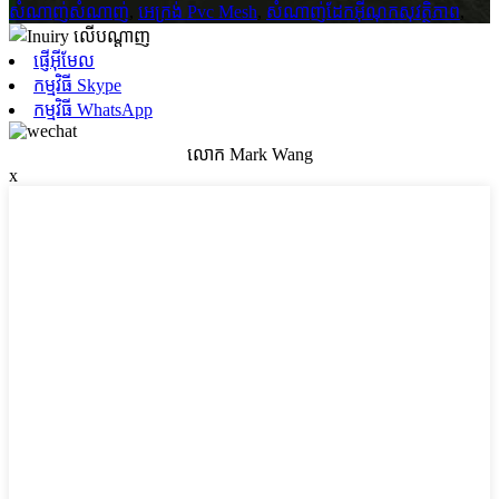
សំណាញ់សំណាញ់
,
អេក្រង់ Pvc Mesh
,
សំណាញ់ដែកអ៊ីណុកសុវត្ថិភាព
,
ផ្ញើអ៊ីមែល
កម្មវិធី Skype
កម្មវិធី WhatsApp
លោក Mark Wang
x