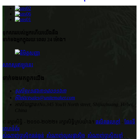
ទុកសាររបស់អ្នកហើយយើងនឹង
ទាក់ទងអ្នកក្នុងរយៈពេល 24 ម៉ោង។
សាកសួរឥឡូវនេះ
ទាក់ទង​មក​ពួក​យើង
ទូរស័ព្ទ៖
១៨៦៣១៨០១១៦៣
អ៊ីមែល៖
sales@unitemaker.com
អាស័យដ្ឋាន៖
No.345 YouYi North street, Shijiazhuang, Hebei,
China
© រក្សាសិទ្ធិ - ២០១០-២០២២៖ រក្សាសិទ្ធិគ្រប់យ៉ាង។
ផលិតផលក្តៅ
-
ផែនទី
គេហទំព័រ
សំណាញ់ប្លាស្ទិកធន់ធ្ងន់
,
សំណាញ់លួសផ្លាស្ទិច
,
សំណាញ់ប្លាស្ទិកខ្មៅ
,