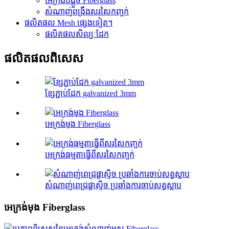
អេក្រង់បង្អួច Fiberglass
សំណាញ់ពង្រឹងសរសៃកញ្ចក់
ផលិតផល Mesh ផ្សេងទៀត។
ផលិតផលសិល្បៈដែក
ផលិតផល​ពិសេស
ខ្សែភ្ជាប់ដែក galvanized 3mm
អេក្រង់មុង Fiberglass
អេក្រង់ធម្មតាធ្វើពីសរសៃកញ្ចក់
សំណាញ់ពេជ្រផ្លាស្ទិច ប្រឆាំងការចាប់សត្វស្លាប
អេក្រង់មុង Fiberglass