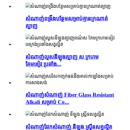
សំណាញ់ពង្រឹងបន្ថែមសម្រាប់គ្មានក្រណាត់
ត្បាញ
សំណាញ់លួសនីឡុងត្បាញ ស ក្រហម
គែមខៀវ ប្រឆាំង...
សំណាញ់សំណាញ់ Fiber Glass Resistant
Alkali សម្រាប់ Co...
សំណាញ់ដែកសំណាញ់ នីឡុង ស្គ្រីនសត្វល្អិត