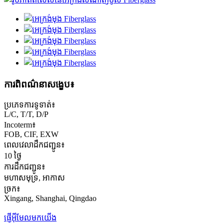
ការពិពណ៌នាសង្ខេប៖
ប្រភេទការទូទាត់៖
L/C, T/T, D/P
Incoterm៖
FOB, CIF, EXW
ពេលវេលាដឹកជញ្ជូន៖
10 ថ្ងៃ
ការដឹកជញ្ជូន៖
មហាសមុទ្រ, អាកាស
ច្រក៖
Xingang, Shanghai, Qingdao
ផ្ញើអ៊ីមែលមកយើង