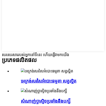
សរសេរសាររបស់អ្នកនៅទីនេះ ហើយផ្ញើវាមកយើង
ប្រភេទផលិតផល
អេក្រង់សរសៃអំបោះធម្មតា សត្វល្អិត
សំណាញ់ប្លាស្ទិចប្រឆាំងនឹងបក្សី